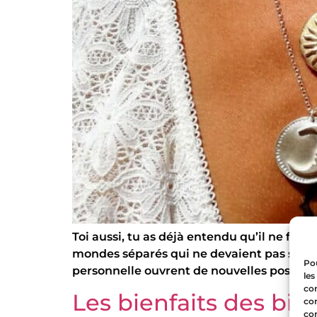
Toi aussi, tu as déjà entendu qu’il ne fall
mondes séparés qui ne devaient pas se ren
Pou
personnelle ouvrent de nouvelles possibili
les
con
Les bienfaits des bijo
com
con