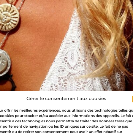
Gérer le consentement aux cookies
ait surtout pas mélanger les bijoux or et argent ? L’or d
contrer. Aujourd’hui, ces règles appartiennent au pass
r offrir les meilleures expériences, nous utilisons des technologies telles q
tés : mélanger bijoux or […]
 cookies pour stocker et/ou accéder aux informations des appareils. Le fait
sentir à ces technologies nous permettra de traiter des données telles que 
ux spirituels : entre esthét
portement de navigation ou les ID uniques sur ce site. Le fait de ne pas
sentir ou de retirer son consentement peut avoir un effet négatif sur