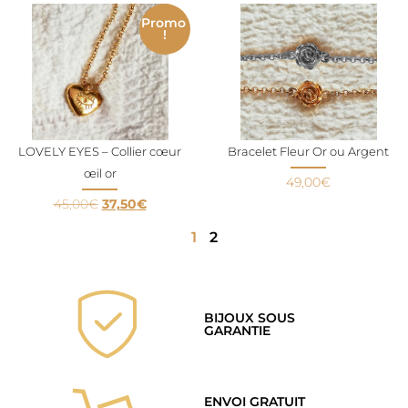
Promo
!
LOVELY EYES – Collier cœur
Bracelet Fleur Or ou Argent
œil or
49,00
€
45,00
€
37,50
€
1
2
BIJOUX SOUS
GARANTIE
ENVOI GRATUIT