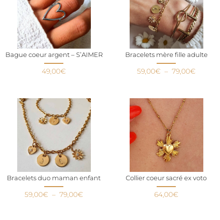
Bague coeur argent – S’AIMER
Bracelets mère fille adulte
49,00
€
59,00
€
–
79,00
€
Bracelets duo maman enfant
Collier coeur sacré ex voto
59,00
€
–
79,00
€
64,00
€