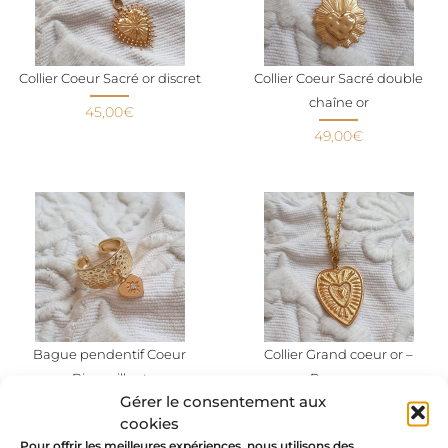
Collier Coeur Sacré or discret
Collier Coeur Sacré double
chaîne or
45,00
€
49,00
€
Bague pendentif Coeur
Collier Grand coeur or –
Bienveillant
Rayonne
Gérer le consentement aux
45,00
€
54,00
€
cookies
Pour offrir les meilleures expériences, nous utilisons des