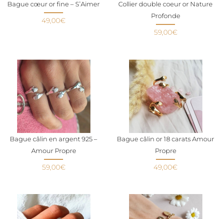
Bague cœur or fine – S’Aimer
Collier double coeur or Nature
Profonde
49,00
€
59,00
€
Bague câlin en argent 925 –
Bague câlin or 18 carats Amour
Amour Propre
Propre
59,00
€
49,00
€