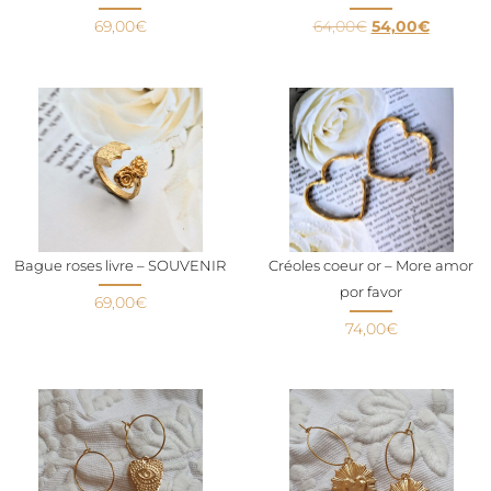
69,00
€
64,00
€
54,00
€
Bague roses livre – SOUVENIR
Créoles coeur or – More amor
por favor
69,00
€
74,00
€