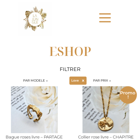
ESHOP
FILTRER
Sélectionnez le contenu
Sélectionnez le contenu
Sélectionnez le co
MODELE
THEMES
PRIX
Love
Sélectionnez le contenu
Sélectionnez le contenu
Sélectionnez le contenu
Promo
!
Bague roses livre – PARTAGE
Collier rose livre – CHAPITRE