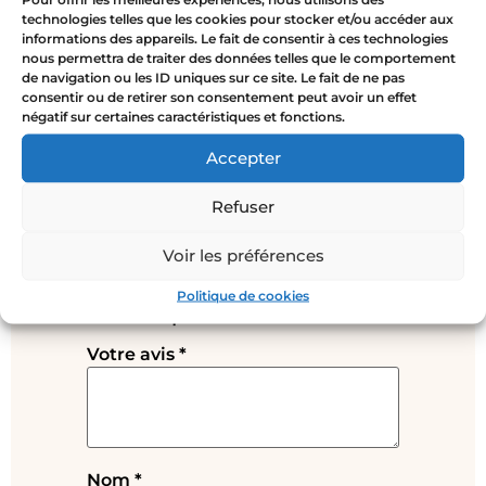
technologies telles que les cookies pour stocker et/ou accéder aux
informations des appareils. Le fait de consentir à ces technologies
nous permettra de traiter des données telles que le comportement
de navigation ou les ID uniques sur ce site. Le fait de ne pas
Avis
consentir ou de retirer son consentement peut avoir un effet
négatif sur certaines caractéristiques et fonctions.
Il n’y a pas encore d’avis.
Accepter
Soyez le premier à laisser votre
Refuser
avis sur “Boucles d’oreilles Coeur
Sacré or discrètes”
Voir les préférences
Votre adresse e-mail ne sera pas
publiée.
Les champs obligatoires
Politique de cookies
sont indiqués avec
*
Votre avis
*
Nom
*