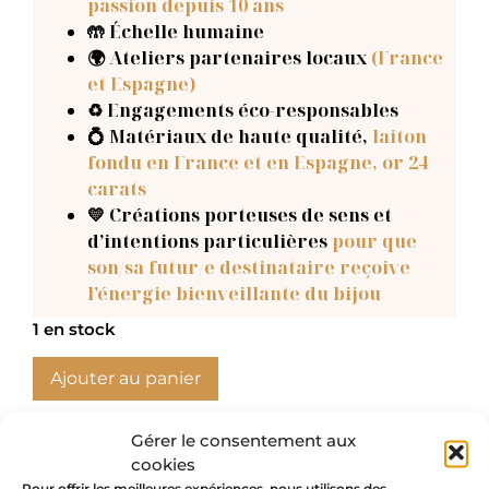
passion depuis 10 ans
🤲 Échelle humaine
🌍 Ateliers partenaires locaux
(France
et Espagne)
♻️ Engagements éco-responsables
💍 Matériaux de haute qualité,
laiton
fondu en France et en Espagne, or 24
carats
💛 Créations porteuses de sens et
d’intentions particulières
pour que
son/sa futur/e destinataire reçoive
l’énergie bienveillante du bijou
1 en stock
Ajouter au panier
Gérer le consentement aux
cookies
Pour offrir les meilleures expériences, nous utilisons des