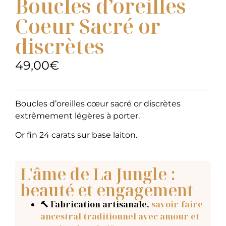
Boucles d’oreilles
Coeur Sacré or
discrètes
49,00
€
Boucles d’oreilles cœur sacré or discrètes
extrêmement légères à porter.
Or fin 24 carats sur base laiton.
L'âme de La Jungle :
beauté et engagement
🔨 Fabrication artisanale
,
savoir-faire
ancestral traditionnel avec amour et