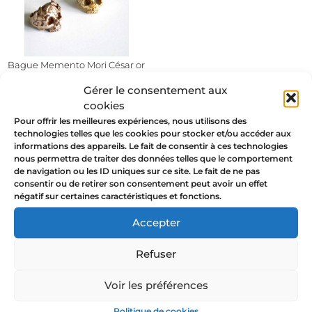
Bague Memento Mori César or
ou cuivre
Gérer le consentement aux
cookies
85,00
€
–
140,00
€
Pour offrir les meilleures expériences, nous utilisons des
technologies telles que les cookies pour stocker et/ou accéder aux
informations des appareils. Le fait de consentir à ces technologies
nous permettra de traiter des données telles que le comportement
de navigation ou les ID uniques sur ce site. Le fait de ne pas
BIJOUX SOUS
consentir ou de retirer son consentement peut avoir un effet
GARANTIE
négatif sur certaines caractéristiques et fonctions.
Accepter
ENVOI GRATUIT
EN FRANCE &
Refuser
BELGIQUE À
PARTIR DE 120€
Voir les préférences
Politique de cookies