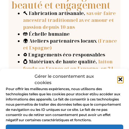
beauté et engagement
🔨 Fabrication artisanale
,
savoir-faire
ancestral traditionnel avec amour et
passion depuis 10 ans
🤲 Échelle humaine
🌍 Ateliers partenaires locaux
(France
et Espagne)
♻️ Engagements éco-responsables
💍 Matériaux de haute qualité,
laiton
fondu en France et en Espagne, or 24
carats
Gérer le consentement aux
💛 Créations porteuses de sens et
cookies
d’intentions particulières
pour que
Pour offrir les meilleures expériences, nous utilisons des
technologies telles que les cookies pour stocker et/ou accéder aux
son/sa futur/e destinataire reçoive
informations des appareils. Le fait de consentir à ces technologies
l’énergie bienveillante du bijou
nous permettra de traiter des données telles que le comportement
de navigation ou les ID uniques sur ce site. Le fait de ne pas
consentir ou de retirer son consentement peut avoir un effet
Finition
négatif sur certaines caractéristiques et fonctions.