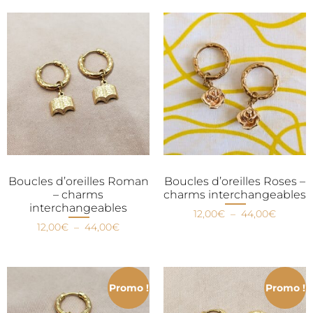
Boucles d’oreilles Roman
Boucles d’oreilles Roses –
– charms
charms interchangeables
interchangeables
12,00
€
–
44,00
€
12,00
€
–
44,00
€
Promo !
Promo !