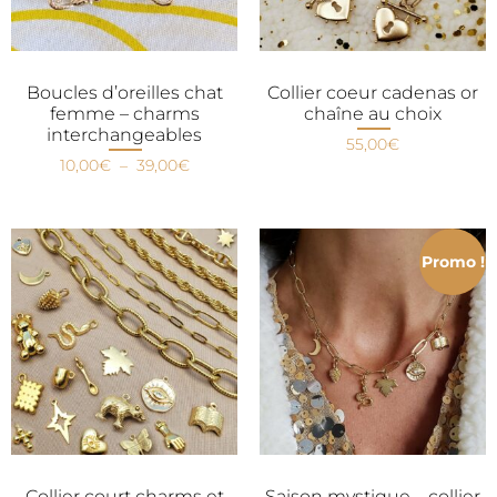
Boucles d’oreilles chat
Collier coeur cadenas or
femme – charms
chaîne au choix
interchangeables
55,00
€
10,00
€
–
39,00
€
Promo !
Collier court charms et
Saison mystique – collier