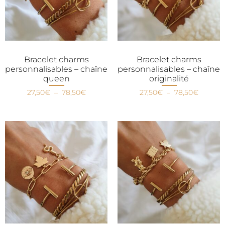
Bracelet charms
Bracelet charms
personnalisables – chaîne
personnalisables – chaîne
queen
originalité
27,50
€
–
78,50
€
27,50
€
–
78,50
€