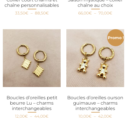
chaîne personnalisables
chaîne au choix
33,50
€
–
88,50
€
66,00
€
–
70,00
€
Promo !
Boucles d’oreilles petit
Boucles d’oreilles ourson
beurre Lu – charms
guimauve – charms
interchangeables
interchangeables
12,00
€
–
44,00
€
10,00
€
–
42,00
€