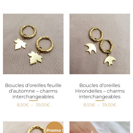
Boucles d’oreilles feuille
Boucles d’oreilles
d’automne – charms
Hirondelles – charms
interchangeables
interchangeables
8,50
€
–
39,00
€
8,50
€
–
39,00
€
Promo !