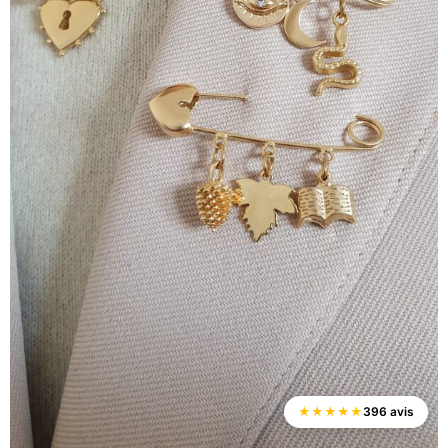
★
★
★
★
★
396 avis