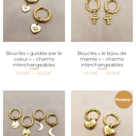
Boucles « guidée par le
Boucles « le bijou de
coeur » – charms
mamie » – charms
interchangeables
interchangeables
10,00
€
–
42,00
€
10,00
€
–
40,00
€
Promo !