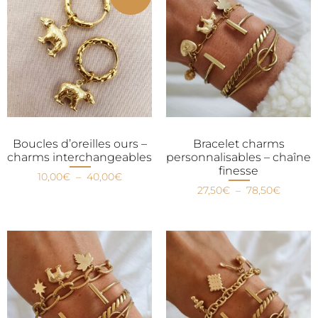
Boucles d’oreilles ours –
Bracelet charms
charms interchangeables
personnalisables – chaîne
finesse
10,00
€
–
40,00
€
27,50
€
–
78,50
€