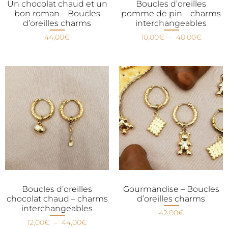
Un chocolat chaud et un
Boucles d’oreilles
bon roman – Boucles
pomme de pin – charms
d’oreilles charms
interchangeables
44,00
€
10,00
€
–
40,00
€
Boucles d’oreilles
Gourmandise – Boucles
chocolat chaud – charms
d’oreilles charms
interchangeables
42,00
€
12,00
€
–
44,00
€