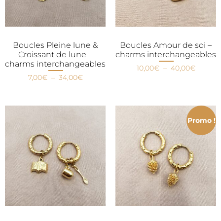
Boucles Pleine lune &
Boucles Amour de soi –
Croissant de lune –
charms interchangeables
charms interchangeables
10,00
€
–
40,00
€
7,00
€
–
34,00
€
Promo !