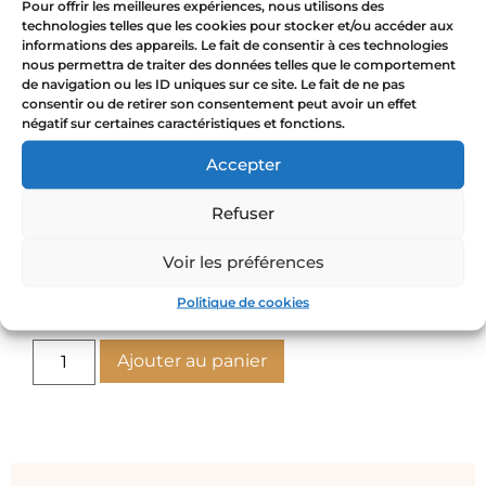
♻️ Engagements éco-responsables
Pour offrir les meilleures expériences, nous utilisons des
technologies telles que les cookies pour stocker et/ou accéder aux
💍 Matériaux de haute qualité,
laiton
informations des appareils. Le fait de consentir à ces technologies
fondu en France et en Espagne, or 24
nous permettra de traiter des données telles que le comportement
carats
de navigation ou les ID uniques sur ce site. Le fait de ne pas
consentir ou de retirer son consentement peut avoir un effet
💛 Créations porteuses de sens et
négatif sur certaines caractéristiques et fonctions.
d’intentions particulières
pour que
son/sa futur/e destinataire reçoive
Accepter
l’énergie bienveillante du bijou
Refuser
options
Voir les préférences
Politique de cookies
Ajouter au panier