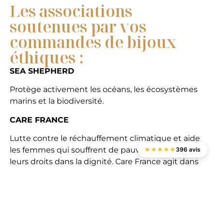
Les associations
soutenues par vos
commandes de bijoux
éthiques :
SEA SHEPHERD
Protège activement les océans, les écosystèmes
marins et la biodiversité.
CARE FRANCE
Lutte contre le réchauffement climatique et aide
les femmes qui souffrent de pauvreté à retrouver
★
★
★
★
★
396 avis
leurs droits dans la dignité. Care France agit dans
plus de 100 pays du monde.
HANDS AWAY PARIS
Lutte contre les violences sexuelles et sexistes.