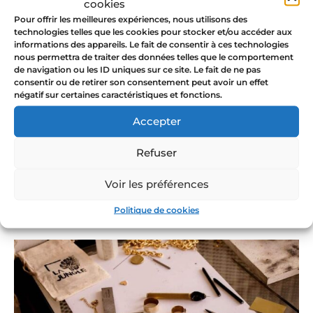
cookies
las cadenas vienen de París.
Pour offrir les meilleures expériences, nous utilisons des
Mi dorador, que da brillo y durabilidad
technologies telles que les cookies pour stocker et/ou accéder aux
a sus joyas con oro de 24 quilates, y mi
informations des appareils. Le fait de consentir à ces technologies
fundidor, que se encarga de fundir
nous permettra de traiter des données telles que le comportement
de navigation ou les ID uniques sur ce site. Le fait de ne pas
joyas intemporales y piezas de
consentir ou de retirer son consentement peut avoir un effet
volumen, están en Barcelona.
négatif sur certaines caractéristiques et fonctions.
Los nuevos sobres de papel reciclado
Accepter
en los que envío sus pedidos, las
bolsas de tela reciclada impresas a
Refuser
mano y las cajas de cartón reciclado
también vienen de España.
Voir les préférences
Politique de cookies