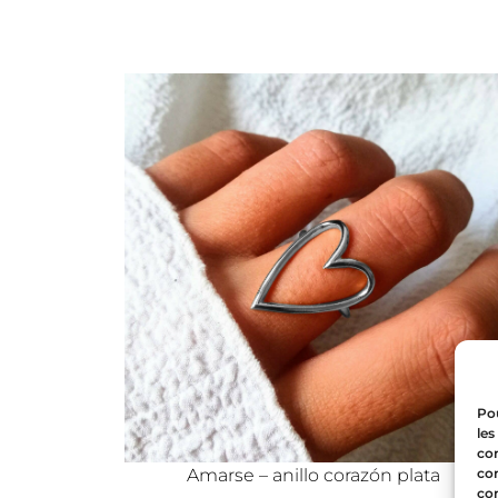
Pou
les
con
com
Amarse – anillo corazón plata
con