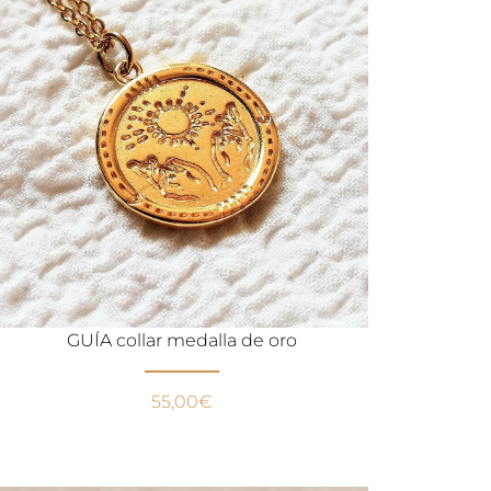
GUÍA collar medalla de oro
55,00
€