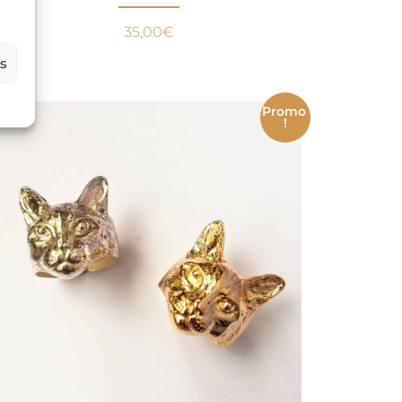
35,00
€
es
Promo
!