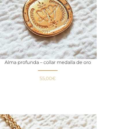
Alma profunda – collar medalla de oro
55,00
€