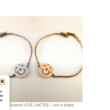
ue
 de
le
Pulsera VOIE LACTÉE – oro o plata