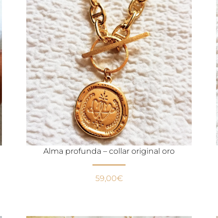
Alma profunda – collar original oro
59,00
€