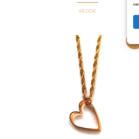
cer
49,00
€
Pro
!