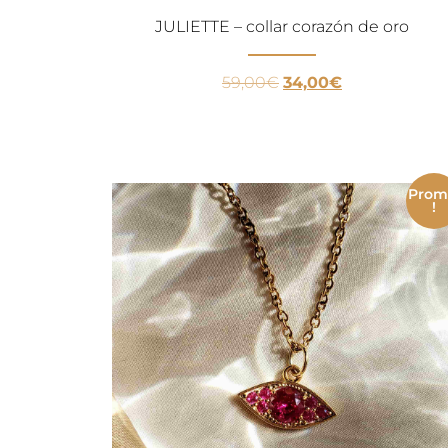
JULIETTE – collar corazón de oro
59,00
€
34,00
€
Pro
!