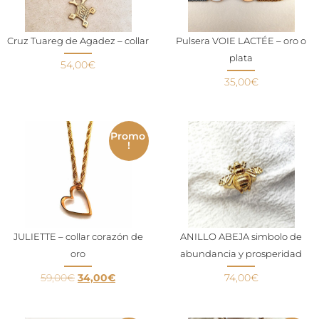
Cruz Tuareg de Agadez – collar
Pulsera VOIE LACTÉE – oro o
plata
54,00
€
35,00
€
Promo
!
JULIETTE – collar corazón de
ANILLO ABEJA simbolo de
oro
abundancia y prosperidad
59,00
€
34,00
€
74,00
€