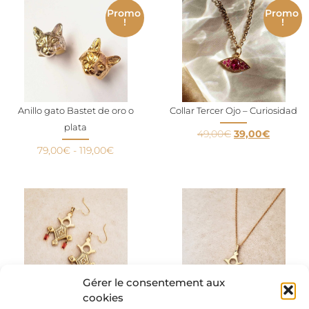
Promo
Promo
!
!
Anillo gato Bastet de oro o
Collar Tercer Ojo – Curiosidad
plata
49,00
€
39,00
€
79,00
€
-
119,00
€
Gérer le consentement aux
cookies
Cruz de Agadez – pendientes
Colgante Tuareg – collar largo