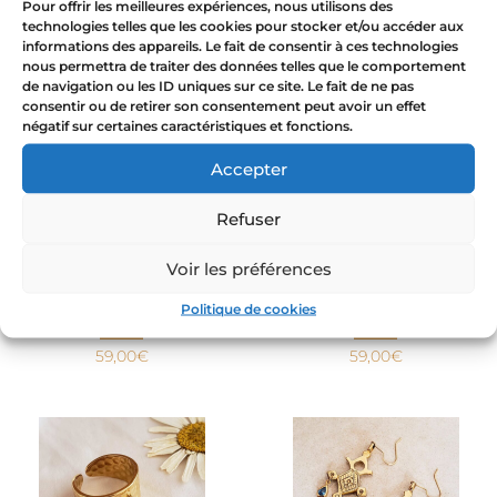
Pour offrir les meilleures expériences, nous utilisons des
Tuareg naranja
54,00
€
technologies telles que les cookies pour stocker et/ou accéder aux
informations des appareils. Le fait de consentir à ces technologies
59,00
€
nous permettra de traiter des données telles que le comportement
de navigation ou les ID uniques sur ce site. Le fait de ne pas
consentir ou de retirer son consentement peut avoir un effet
négatif sur certaines caractéristiques et fonctions.
Accepter
Refuser
Voir les préférences
Cruz de Agadez – Pendientes
Cruz de Agadez – pendientes
Politique de cookies
tuareg rosa
tuareg lila
59,00
€
59,00
€