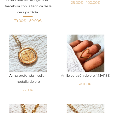
Taller creativo de joyería en
25,00
€
-
100,00
€
Barcelona con la técnica de la
cera perdida
79,00
€
-
89,00
€
Alma profunda – collar
Anillo corazón de oro AMARSE
medalla de oro
49,00
€
55,00
€