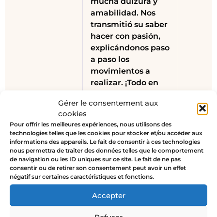
mucha dulzura y
amabilidad. Nos
transmitió su saber
hacer con pasión,
explicándonos paso
a paso los
movimientos a
realizar. ¡Todo en
un ambiente muy
Gérer le consentement aux
alegre! ¡Me encanta
cookies
la pulsera que me
Pour offrir les meilleures expériences, nous utilisons des
hice!
technologies telles que les cookies pour stocker et/ou accéder aux
Gracias, Jen 😊
informations des appareils. Le fait de consentir à ces technologies
nous permettra de traiter des données telles que le comportement
de navigation ou les ID uniques sur ce site. Le fait de ne pas
consentir ou de retirer son consentement peut avoir un effet
négatif sur certaines caractéristiques et fonctions.
Ludivine labbé
–
septiembre 12, 2024
Accepter
⭐⭐⭐⭐⭐ Los talleres
de Jen son
Refuser