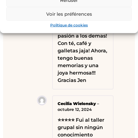
increíbles! Es una
mujer tan
Voir les préférences
talentuosa, quien
Politique de cookies
sabe transmitir su
pasión a los demas!
Con té, café y
galletas jaja! Ahora,
tengo buenas
memorias y una
joya hermosa!!!
Gracias Jen
Cecilia Wielonsky
–
octubre 12, 2024
⭐⭐⭐⭐⭐ Fui al taller
grupal sin ningún
conocimiento