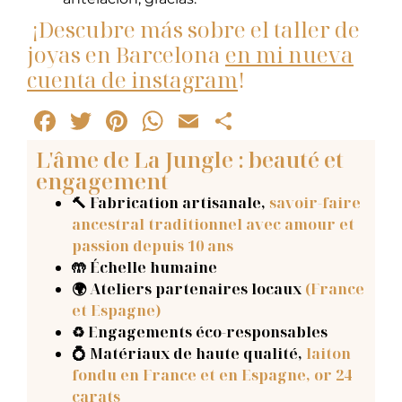
¡Descubre más sobre el taller de
joyas en Barcelona
en mi nueva
cuenta de instagram
!
Facebook
Twitter
Pinterest
WhatsApp
Email
Compartir
L'âme de La Jungle : beauté et
engagement
🔨 Fabrication artisanale
,
savoir-faire
ancestral traditionnel avec amour et
passion depuis 10 ans
🤲 Échelle humaine
🌍 Ateliers partenaires locaux
(France
et Espagne)
♻️ Engagements éco-responsables
💍 Matériaux de haute qualité,
laiton
fondu en France et en Espagne, or 24
carats