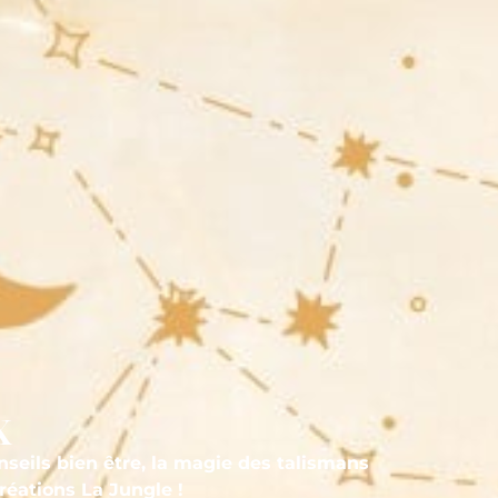
x
nseils bien être, la magie des talismans
réations La Jungle !