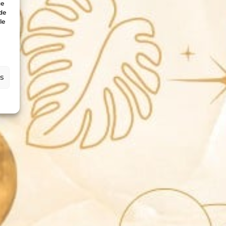
ue
 de
le
es