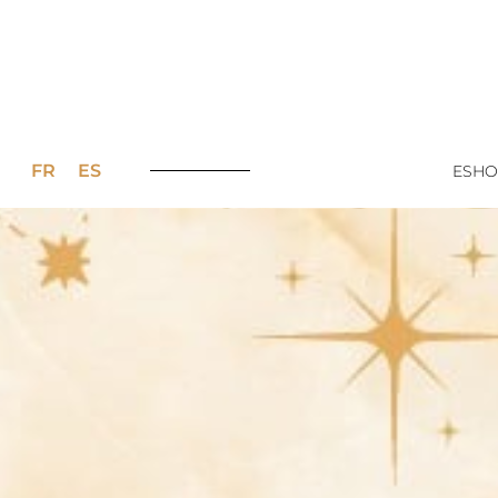
FR
ES
ESHO