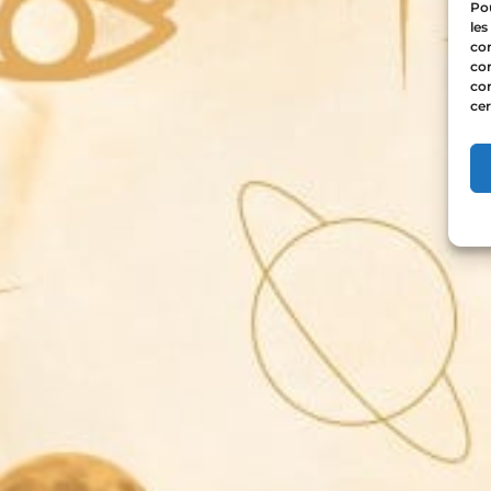
Pou
les
con
com
con
cer