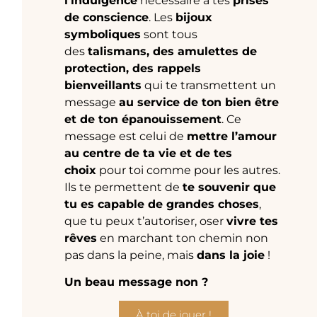
l’indulgence
nécessaire à tes
prises
de conscience
. Les
bijoux
symboliques
sont tous
des
talismans, des amulettes de
protection, des rappels
bienveillants
qui te transmettent un
message
au service de ton bien être
et de ton épanouissement
. Ce
message est celui de
mettre l’amour
au centre de ta vie et de tes
choix
pour toi comme pour les autres.
Ils te permettent de
te souvenir que
tu es capable de grandes choses
,
que tu peux t’autoriser, oser
vivre tes
rêves
en marchant ton chemin non
pas dans la peine, mais
dans la joie
!
Un beau message non ?
À toi de jouer !