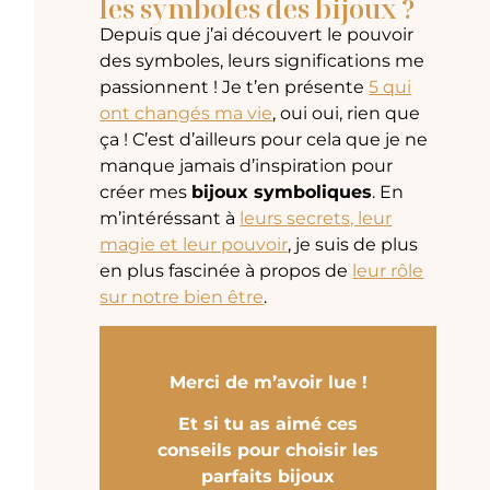
les symboles des bijoux ?
Depuis que j’ai découvert le pouvoir
des symboles, leurs significations me
passionnent ! Je t’en présente
5 qui
ont changés ma vie
, oui oui, rien que
ça ! C’est d’ailleurs pour cela que je ne
manque jamais d’inspiration pour
créer mes
bijoux symboliques
. En
m’intéréssant à
leurs secrets, leur
magie et leur pouvoir
, je suis de plus
en plus fascinée à propos de
leur rôle
sur notre bien être
.
Merci de m’avoir lue !
Et si tu as aimé ces
conseils pour choisir les
parfaits bijoux