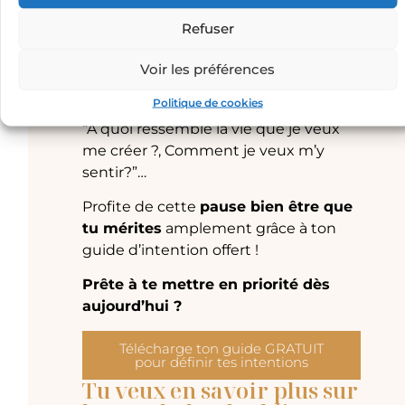
juste pour toi !
Refuser
Pas à pas,
tu réussiras
grâce à ce mini
guide,
à définir ton intention
Voir les préférences
profonde
. Tu réfléchira à tes besoins, à
Politique de cookies
tes envies et à des questions comme :
“A quoi ressemble la vie que je veux
me créer ?, Comment je veux m’y
sentir?”…
Profite de cette
pause bien être que
tu mérites
amplement grâce à ton
guide d’intention offert !
Prête à te mettre en priorité dès
aujourd’hui ?
Télécharge ton guide GRATUIT
pour définir tes intentions
Tu veux en savoir plus sur