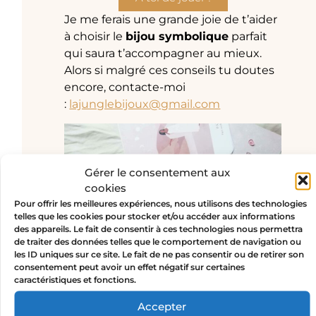
Je me ferais une grande joie de t’aider
à choisir le
bijou symbolique
parfait
qui saura t’accompagner au mieux.
Alors si malgré ces conseils tu doutes
encore, contacte-moi
:
lajunglebijoux@gmail.com
Gérer le consentement aux
cookies
Pour offrir les meilleures expériences, nous utilisons des technologies
telles que les cookies pour stocker et/ou accéder aux informations
des appareils. Le fait de consentir à ces technologies nous permettra
Besoin d’un coup de pouce
de traiter des données telles que le comportement de navigation ou
pour définir ton intention
les ID uniques sur ce site. Le fait de ne pas consentir ou de retirer son
?
consentement peut avoir un effet négatif sur certaines
caractéristiques et fonctions.
Je te guide
en t’offrant de manière
complètement gratuite, un moment
Accepter