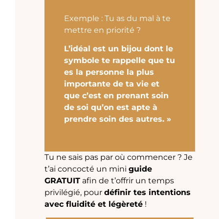
Exemple : Tu as du mal à te
mettre en priorité ?
L’idéal est un bijou dont le
symbole te rappelle que tu
es la personne la plus
importante de ta vie et
que c’est en prenant soin
de soi qu’on est apte à
prendre soin des autres. »
Tu ne sais pas par où commencer ? Je
t’ai concocté un mini
guide
GRATUIT
afin de t’offrir un temps
privilégié, pour
définir tes intentions
avec fluidité et légèreté
!