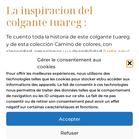
La inspiracion del
colgante tuareg :
Te cuento toda la historia de este colgante tuareg
y de esta colección Camino de colores, con
sinceridad, emociones y vulnerabilidad
justo aquí
.
Gérer le consentement aux
cookies
Pour offrir les meilleures expériences, nous utilisons des
technologies telles que les cookies pour stocker et/ou accéder aux
informations des appareils. Le fait de consentir à ces technologies
Valoraciones
nous permettra de traiter des données telles que le comportement
de navigation ou les ID uniques sur ce site. Le fait de ne pas
consentir ou de retirer son consentement peut avoir un effet
No hay valoraciones aún.
négatif sur certaines caractéristiques et fonctions.
Accepter
Sé el primero en valorar “Cruz
Tuareg de Agadez – collar”
Refuser
Tu dirección de correo electrónico