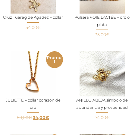
Cruz Tuareg de Agadez – collar
Pulsera VOIE LACTÉE – oro o
plata
54,00
€
35,00
€
Promo
!
JULIETTE – collar corazón de
ANILLO ABEJA simbolo de
oro
abundancia y prosperidad
59,00
€
34,00
€
74,00
€