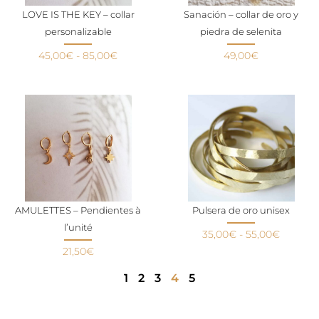
LOVE IS THE KEY – collar
Sanación – collar de oro y
personalizable
piedra de selenita
45,00
€
-
85,00
€
49,00
€
AMULETTES – Pendientes à
Pulsera de oro unisex
l’unité
35,00
€
-
55,00
€
21,50
€
1
2
3
4
5