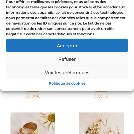
Pour offrir les meilleures expériences, nous utilisons des
Tuareg naranja
54,00
€
technologies telles que les cookies pour stocker et/ou accéder aux
informations des appareils. Le fait de consentir à ces technologies
59,00
€
nous permettra de traiter des données telles que le comportement
de navigation ou les ID uniques sur ce site. Le fait de ne pas
consentir ou de retirer son consentement peut avoir un effet
négatif sur certaines caractéristiques et fonctions.
Accepter
Refuser
Voir les préférences
Cruz de Agadez – Pendientes
Cruz de Agadez – pendientes
Politique de cookies
tuareg rosa
tuareg lila
59,00
€
59,00
€