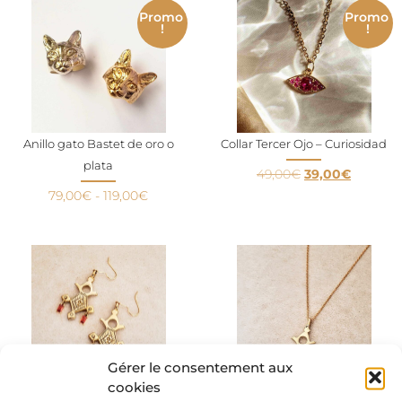
Promo
Promo
!
!
Anillo gato Bastet de oro o
Collar Tercer Ojo – Curiosidad
plata
49,00
€
39,00
€
79,00
€
-
119,00
€
Gérer le consentement aux
cookies
Cruz de Agadez – pendientes
Colgante Tuareg – collar largo