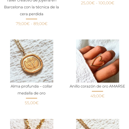
Taller creativo de joyería en
25,00
€
-
100,00
€
Barcelona con la técnica de la
cera perdida
79,00
€
-
89,00
€
Alma profunda – collar
Anillo corazón de oro AMARSE
medalla de oro
49,00
€
55,00
€