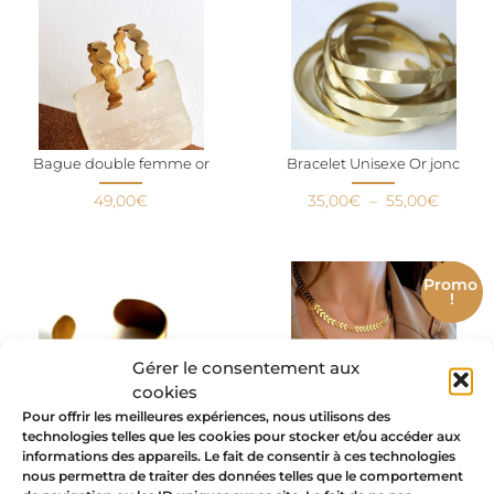
Bague double femme or
Bracelet Unisexe Or jonc
49,00
€
35,00
€
–
55,00
€
Promo
!
Gérer le consentement aux
cookies
Pour offrir les meilleures expériences, nous utilisons des
technologies telles que les cookies pour stocker et/ou accéder aux
TEXTURE – Bracelet effet de
Collier multirangs or 7 chakras
informations des appareils. Le fait de consentir à ces technologies
matière manchette or
au choix
nous permettra de traiter des données telles que le comportement