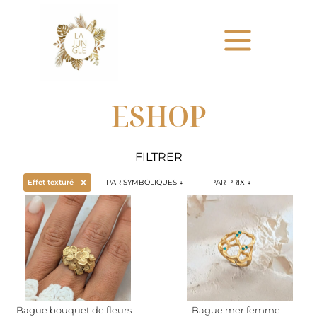
ESHOP
FILTRER
Sélectionnez le contenu
Sélectionnez le contenu
Sélectionnez le co
MODELE
THEMES
PRIX
Effet texturé
Sélectionnez le contenu
Sélectionnez le contenu
Sélectionnez le contenu
Bague bouquet de fleurs –
Bague mer femme –