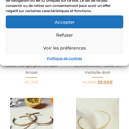
de navigation ou les ID uniques sur ce site. Le fait de ne pas
49,00
€
–
79,00
€
59,00
€
54,00
€
consentir ou de retirer son consentement peut avoir un effet
négatif sur certaines caractéristiques et fonctions.
Accepter
Promo
!
Refuser
Voir les préférences
Politique de cookies
Collier triangle géométrique
DELICATESSE – Collier fin
brossé
médaille doré
45,00
€
45,00
€
39,00
€