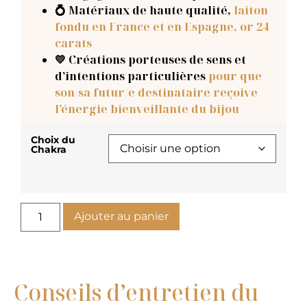
💍 Matériaux de haute qualité,
laiton
fondu en France et en Espagne, or 24
carats
💛 Créations porteuses de sens et
d’intentions particulières
pour que
son/sa futur/e destinataire reçoive
l’énergie bienveillante du bijou
Choix du
Chakra
Ajouter au panier
Conseils d’entretien du