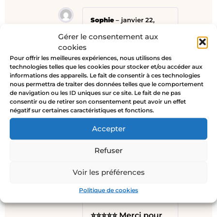
Sophie
–
janvier 22,
2019
Gérer le consentement aux
⭐⭐⭐⭐⭐ Très
cookies
satisfaite de la
Pour offrir les meilleures expériences, nous utilisons des
technologies telles que les cookies pour stocker et/ou accéder aux
qualité de cet
informations des appareils. Le fait de consentir à ces technologies
article, et le geste
nous permettra de traiter des données telles que le comportement
commercial suite à
de navigation ou les ID uniques sur ce site. Le fait de ne pas
consentir ou de retirer son consentement peut avoir un effet
l’attente est tout
négatif sur certaines caractéristiques et fonctions.
simplement parfait
!
Accepter
Hâte de repasser
Refuser
une nouvelle
commande…
Voir les préférences
Politique de cookies
Aurelie L.
–
juin 15, 2019
⭐⭐⭐⭐⭐ Merci pour