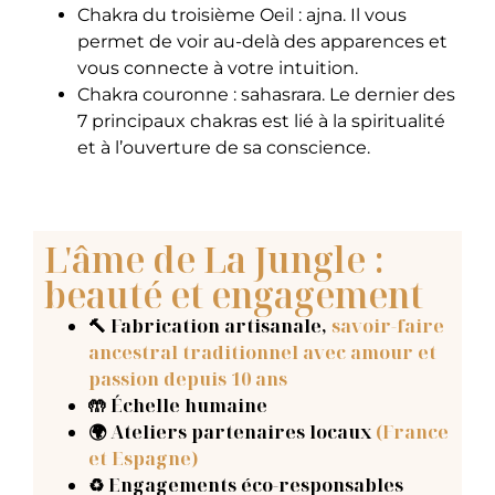
Chakra du troisième Oeil : ajna. Il vous
permet de voir au-delà des apparences et
vous connecte à votre intuition.
Chakra couronne : sahasrara. Le dernier des
7 principaux chakras est lié à la spiritualité
et à l’ouverture de sa conscience.
L'âme de La Jungle :
beauté et engagement
🔨 Fabrication artisanale
,
savoir-faire
ancestral traditionnel avec amour et
passion depuis 10 ans
🤲 Échelle humaine
🌍 Ateliers partenaires locaux
(France
et Espagne)
♻️ Engagements éco-responsables