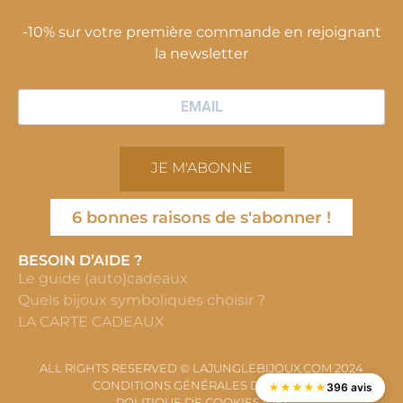
-10% sur votre première commande en rejoignant
la newsletter
JE M'ABONNE
6 bonnes raisons de s'abonner !
BESOIN D’AIDE ?
Le guide (auto)cadeaux
Quels bijoux symboliques choisir ?
LA CARTE CADEAUX
ALL RIGHTS RESERVED © LAJUNGLEBIJOUX.COM 2024
CONDITIONS GÉNÉRALES DE VENTE
★
★
★
★
★
396 avis
POLITIQUE DE COOKIES (UE)