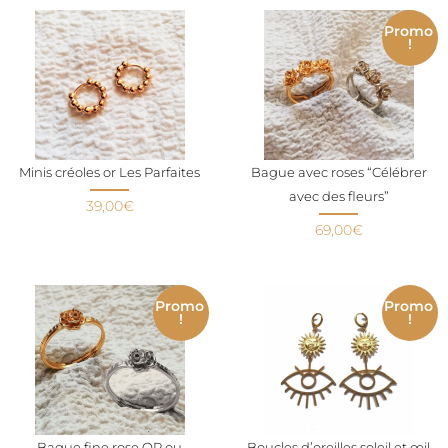
Promo
!
Minis créoles or Les Parfaites
Bague avec roses “Célébrer
avec des fleurs”
39,00
€
69,00
€
Promo
Promo
!
!
Bague fine rose OR ou
Boucles d’oreilles soleil et œil