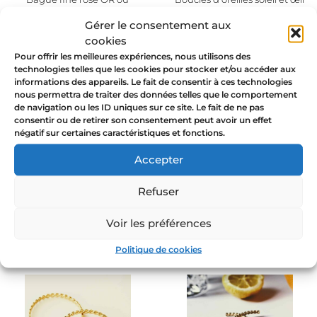
ARGENT
Chemin de Vie or
Gérer le consentement aux
cookies
64,00
€
59,00
€
49,00
€
Pour offrir les meilleures expériences, nous utilisons des
technologies telles que les cookies pour stocker et/ou accéder aux
informations des appareils. Le fait de consentir à ces technologies
nous permettra de traiter des données telles que le comportement
Promo
Promo
!
!
de navigation ou les ID uniques sur ce site. Le fait de ne pas
consentir ou de retirer son consentement peut avoir un effet
négatif sur certaines caractéristiques et fonctions.
Accepter
Refuser
Créoles torsadées Magic en or
VENEZIA – Bague bohème or /
vert
49,00
€
40,00
€
Voir les préférences
79,00
€
60,00
€
Politique de cookies