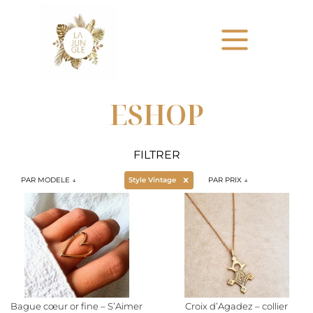
ESHOP
FILTRER
Sélectionnez le contenu
Sélectionnez le contenu
Sélectionnez le co
MODELE
THEMES
PRIX
Style Vintage
Sélectionnez le contenu
Sélectionnez le contenu
Sélectionnez le contenu
Bague cœur or fine – S’Aimer
Croix d’Agadez – collier