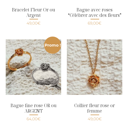
Bracelet Fleur Or ou
Bague avec roses
Argent
“Célébrer avec des fleurs”
49,00
€
69,00
€
Promo !
Bague fine rose OR ou
Collier fleur rose or
ARGENT
femme
64,00
€
49,00
€