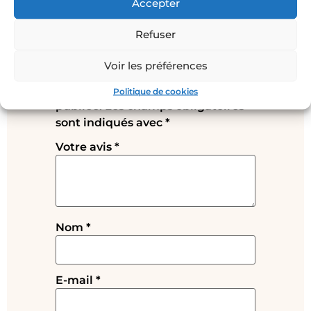
Accepter
Il n’y a pas encore d’avis.
Refuser
Soyez le premier à laisser votre
avis sur “Boucles d’oreilles Roses –
Voir les préférences
charms interchangeables”
Votre adresse e-mail ne sera pas
Politique de cookies
publiée.
Les champs obligatoires
sont indiqués avec
*
Votre avis
*
Nom
*
E-mail
*