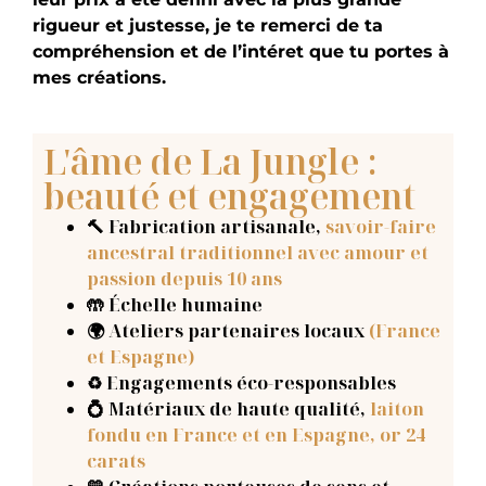
rigueur et justesse, je te remerci de ta
compréhension et de l’intéret que tu portes à
mes créations.
L'âme de La Jungle :
beauté et engagement
🔨 Fabrication artisanale
,
savoir-faire
ancestral traditionnel avec amour et
passion depuis 10 ans
🤲 Échelle humaine
🌍 Ateliers partenaires locaux
(France
et Espagne)
♻️ Engagements éco-responsables
💍 Matériaux de haute qualité,
laiton
fondu en France et en Espagne, or 24
carats