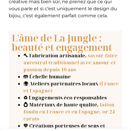
créative mais bien sûr, ne prenez que ce qui
vous parle et si c’est uniquement le design du
bijou, c’est également parfait comme cela.
L'âme de La Jungle :
beauté et engagement
🔨 Fabrication artisanale
,
savoir-faire
ancestral traditionnel avec amour et
passion depuis 10 ans
🤲 Échelle humaine
🌍 Ateliers partenaires locaux
(France
et Espagne)
♻️ Engagements éco-responsables
💍 Matériaux de haute qualité,
laiton
fondu en France et en Espagne, or 24
carats
💛 Créations porteuses de sens et