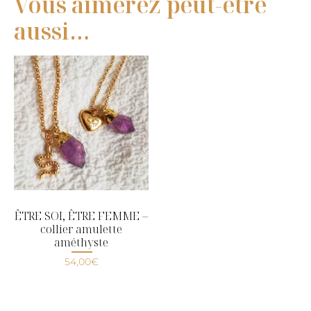
Vous aimerez peut-être
aussi…
ÊTRE SOI, ÊTRE FEMME –
collier amulette
améthyste
54,00
€