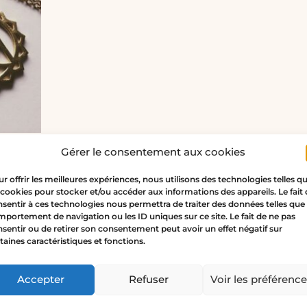
Gérer le consentement aux cookies
GE or
r offrir les meilleures expériences, nous utilisons des technologies telles q
mment porter le collier trian
 cookies pour stocker et/ou accéder aux informations des appareils. Le fait
sentir à ces technologies nous permettra de traiter des données telles que 
portement de navigation ou les ID uniques sur ce site. Le fait de ne pas
porter en toute saison, vous hésitez encore à l’adopter ? V
sentir ou de retirer son consentement peut avoir un effet négatif sur
nces qui pourraient vous aider à l’imaginer sur vous et c
taines caractéristiques et fonctions.
triangle qui sera le vôtre.
Accepter
Refuser
Voir les préférenc