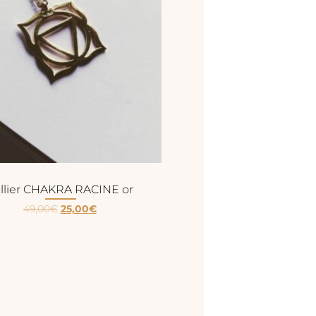
llier CHAKRA RACINE or
49,00
€
25,00
€