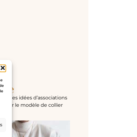
ue
gle
 de
le
oici des idées d’associations
hoisir le modèle de collier
es