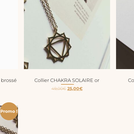
 brossé
Collier CHAKRA SOLAIRE or
Co
49,00
€
25,00
€
Promo !