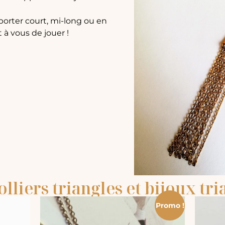
 porter court, mi-long ou en
st à vous de jouer !
olliers triangles et bijoux tri
Promo !