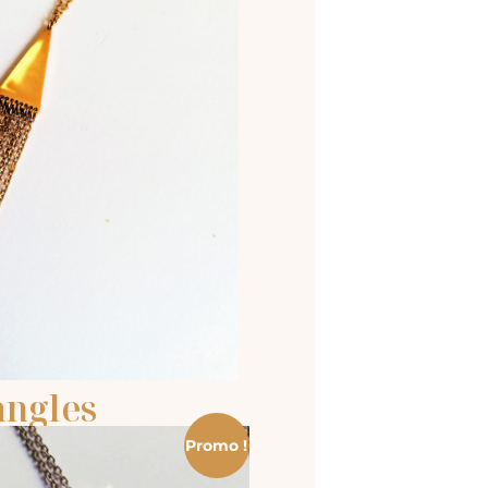
angles
Promo !