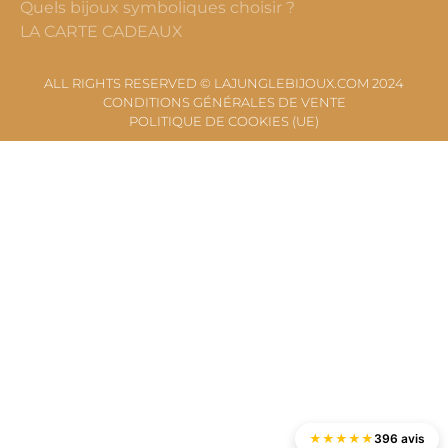
Quels bijoux symboliques choisir ?
LA CARTE CADEAUX
ALL RIGHTS RESERVED © LAJUNGLEBIJOUX.COM 2024
CONDITIONS GÉNÉRALES DE VENTE
POLITIQUE DE COOKIES (UE)
★
★
★
★
★
396 avis