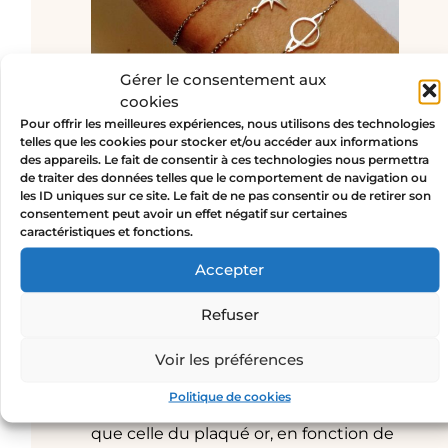
Gérer le consentement aux
cookies
Pour offrir les meilleures expériences, nous utilisons des technologies
telles que les cookies pour stocker et/ou accéder aux informations
des appareils. Le fait de consentir à ces technologies nous permettra
Différence entre le plaqué
de traiter des données telles que le comportement de navigation ou
or et la dorure à l’or fin
les ID uniques sur ce site. Le fait de ne pas consentir ou de retirer son
consentement peut avoir un effet négatif sur certaines
Dans le monde du bijou, la confusion
caractéristiques et fonctions.
est souvent grande entre
le plaqué or
et la dorure à l’or fin
. La différence
Accepter
réside principalement dans l’épaisseur
de la couche d’or appliquée. Lorsqu’un
Refuser
bijou est doré à l’or, il est recouvert par
Voir les préférences
une fine couche d’or (inférieure à 3
microns). La durée de vie de la dorure
Politique de cookies
est donc potentiellement plus courte
que celle du plaqué or, en fonction de