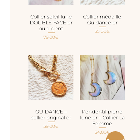
Collier soleil lune
Collier médaille
DOUBLE FACE or
Guidance or
ou argent
55,00
€
79,00
€
GUIDANCE –
Pendentif pierre
collier original or
lune or – Collier La
Femme
59,00
€
54,00
€