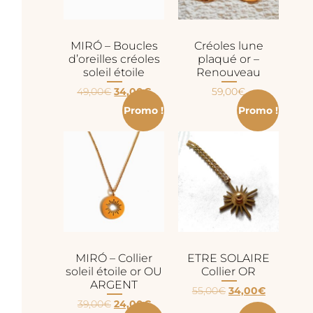
MIRÓ – Boucles
Créoles lune
d’oreilles créoles
plaqué or –
soleil étoile
Renouveau
49,00
€
34,00
€
59,00
€
Promo !
Promo !
MIRÓ – Collier
ETRE SOLAIRE
soleil étoile or OU
Collier OR
ARGENT
55,00
€
34,00
€
39,00
€
24,00
€