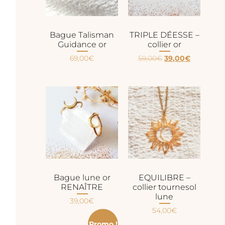
Bague Talisman
TRIPLE DÉESSE –
Guidance or
collier or
69,00
€
59,00
€
39,00
€
Bague lune or
EQUILIBRE –
RENAÎTRE
collier tournesol
lune
39,00
€
54,00
€
Promo !