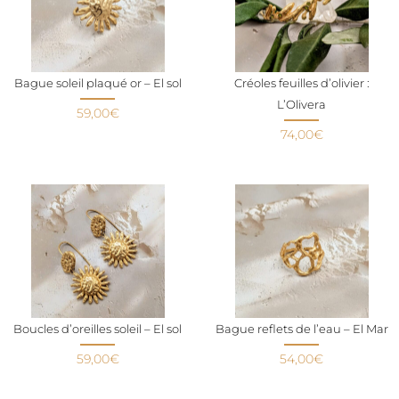
Bague soleil plaqué or – El sol
Créoles feuilles d’olivier :
L’Olivera
59,00
€
74,00
€
Boucles d’oreilles soleil – El sol
Bague reflets de l’eau – El Mar
59,00
€
54,00
€