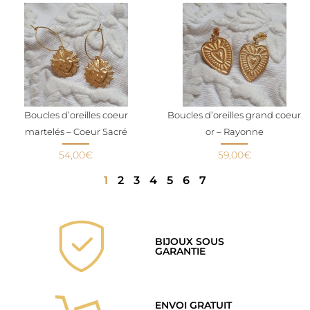
Boucles d’oreilles coeur
Boucles d’oreilles grand coeur
martelés – Coeur Sacré
or – Rayonne
54,00
€
59,00
€
1
2
3
4
5
6
7
BIJOUX SOUS
GARANTIE
ENVOI GRATUIT