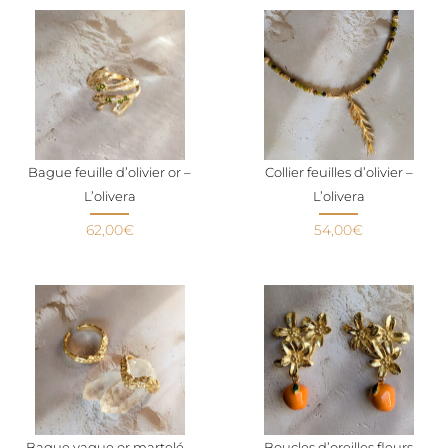
Bague feuille d’olivier or –
Collier feuilles d’olivier –
L’olivera
L’olivera
62,00
€
54,00
€
Bague vague or martelé –
Boucles d’oreilles fleurs