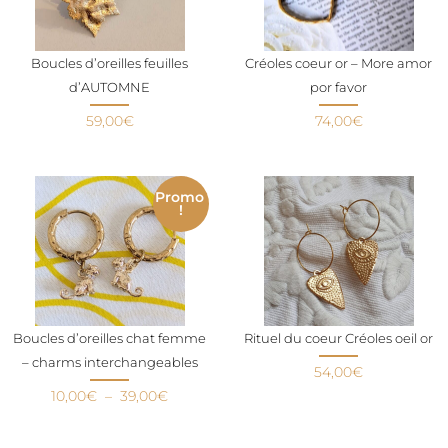
Boucles d’oreilles feuilles
Créoles coeur or – More amor
d’AUTOMNE
por favor
59,00
€
74,00
€
Promo
!
Boucles d’oreilles chat femme
Rituel du coeur Créoles oeil or
– charms interchangeables
54,00
€
10,00
€
–
39,00
€