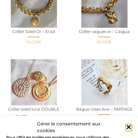
Collier Soleil Or – El sol
Collier vagues or – L’aigua
64,00
€
64,00
€
Collier soleil lune DOUBLE
Bague roses livre – PARTAGE
FACE or ou argent
69,00
€
Gérer le consentement aux
79,00
€
cookies
Pour offrir les meilleures expériences, nous utilisons des