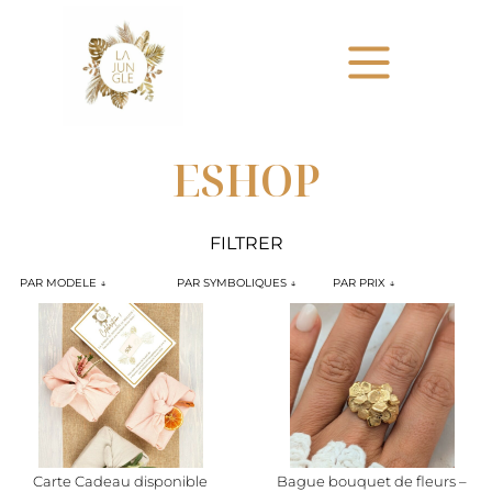
ESHOP
FILTRER
Sélectionnez le contenu
Sélectionnez le contenu
Sélectionnez le c
MODELE
THEMES
PRIX
Sélectionnez le contenu
Sélectionnez le contenu
Sélectionnez le contenu
Carte Cadeau disponible
Bague bouquet de fleurs –