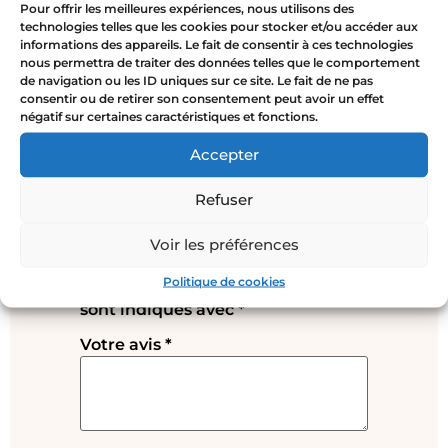
Pour offrir les meilleures expériences, nous utilisons des
technologies telles que les cookies pour stocker et/ou accéder aux
informations des appareils. Le fait de consentir à ces technologies
nous permettra de traiter des données telles que le comportement
de navigation ou les ID uniques sur ce site. Le fait de ne pas
Avis
consentir ou de retirer son consentement peut avoir un effet
négatif sur certaines caractéristiques et fonctions.
Il n’y a pas encore d’avis.
Accepter
Soyez le premier à laisser votre
Refuser
avis sur “Boucles d’oreilles fleurs –
Buganvília”
Voir les préférences
Votre adresse e-mail ne sera pas
Politique de cookies
publiée.
Les champs obligatoires
sont indiqués avec
*
Votre avis
*