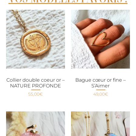
Collier double coeur or –
Bague cœur or fine –
NATURE PROFONDE
S’Aimer
55,00
€
49,00
€