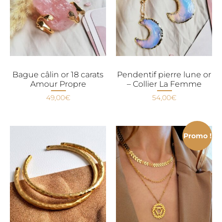
Bague câlin or 18 carats
Pendentif pierre lune or
Amour Propre
– Collier La Femme
49,00
€
54,00
€
Promo !