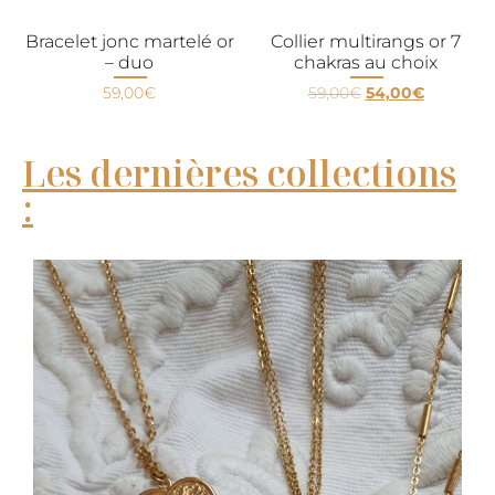
Bracelet jonc martelé or
Collier multirangs or 7
– duo
chakras au choix
59,00
€
59,00
€
54,00
€
Les dernières collections
: