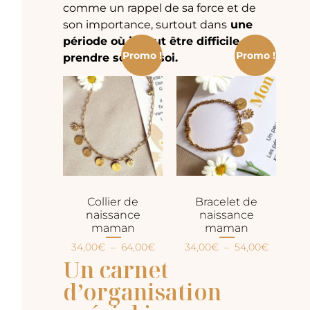
comme un rappel de sa force et de
son importance, surtout dans
une
période où il peut être difficile de
Promo !
Promo !
prendre soin de soi.
Collier de
Bracelet de
naissance
naissance
maman
maman
34,00
€
–
64,00
€
34,00
€
–
54,00
€
Un carnet
d’organisation