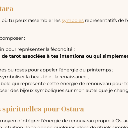
tara
é où tu peux rassembler les
symboles
représentatifs de l
 composer :
in pour représenter la fécondité ;
u de tarot associées à tes intentions ou qui simpleme
nes ou roses pour appeler l’énergie du printemps ;
 symboliser la beauté et la renaissance ;
bole qui représente cette énergie de renouveau pour to
ser des bijoux symboliques sur mon autel que je chang
s spirituelles pour Ostara
t moyen d’intégrer l’énergie de renouveau propre à Ostara
n intuition. Je te donne quelques idées de rituels simple