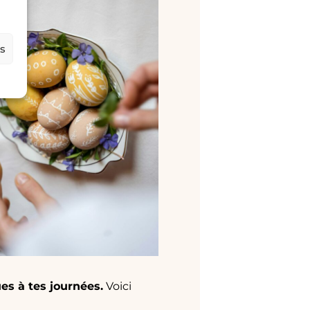
es
es à tes journées.
Voici