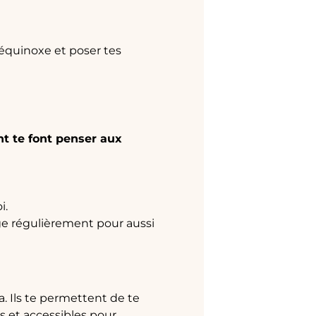
’équinoxe et poser tes
nt te font penser aux
i.
e régulièrement pour aussi
. Ils te permettent de te
s et accessibles pour