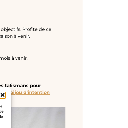
objectifs. Profite de ce
aison à venir.
ois à venir.
es talismans pour
ir un
bijou d’intention
ue
 de
le