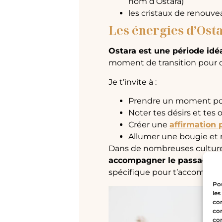
nom d’Ostara)
les cristaux de renouve
Les énergies d’Ost
Ostara est une période idé
moment de transition pour cla
Je t’invite à :
Prendre un moment pour
Noter tes désirs et tes 
Créer une
affirmation 
Allumer une bougie et r
Dans de nombreuses cultur
accompagner le passage des
spécifique pour t’accompagn
Pou
les
con
com
con