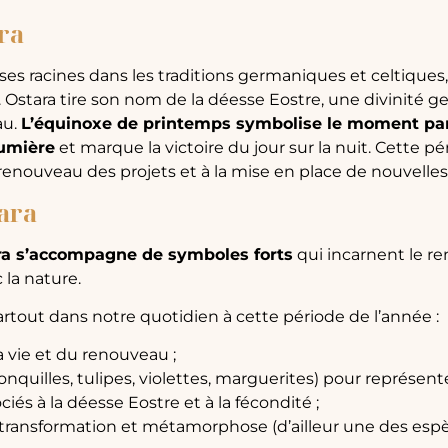
ra
ses racines dans les traditions germaniques et celtiques, 
ver. Ostara tire son nom de la déesse Eostre, une divinité 
au.
L’équinoxe de printemps symbolise le moment parfa
lumière
et marque la victoire du jour sur la nuit. Cette pé
renouveau des projets et à la mise en place de nouvelles
ara
ra s’accompagne de symboles forts
qui incarnent le reno
c la nature.
rtout dans notre quotidien à cette période de l’année :
a vie et du renouveau ;
onquilles, tulipes, violettes, marguerites) pour représenter 
ociés à la déesse Eostre et à la fécondité ;
 transformation et métamorphose (d’ailleur une des espè