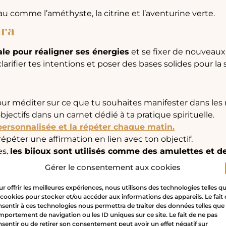
au comme l’améthyste, la citrine et l’aventurine verte.
ara
ale pour réaligner ses énergies
et se fixer de nouveaux 
rifier tes intentions et poser des bases solides pour la s
 méditer sur ce que tu souhaites manifester dans les m
objectifs dans un carnet dédié à ta pratique spirituelle.
personnalisée et la répéter chaque matin.
épéter une affirmation en lien avec ton objectif.
es,
les bijoux sont utilisés comme des amulettes et d
 cycles de la vie.
Si tu as envie, tu peux aussi te chois
Gérer le consentement aux cookies
er tout au long de cette période de renouveau.
r offrir les meilleures expériences, nous utilisons des technologies telles q
 cookies pour stocker et/ou accéder aux informations des appareils. Le fait
sentir à ces technologies nous permettra de traiter des données telles que 
portement de navigation ou les ID uniques sur ce site. Le fait de ne pas
sentir ou de retirer son consentement peut avoir un effet négatif sur