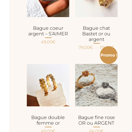
Bague coeur
Bague chat
argent – S’AIMER
Bastet or ou
argent
49,00
€
79,00
€
–
119,00
€
Promo !
Bague double
Bague fine rose
femme or
OR ou ARGENT
49,00
€
64,00
€