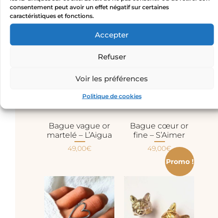
autre lisse, une troisième brossée.
consentement peut avoir un effet négatif sur certaines
La sélection de bagues or
caractéristiques et fonctions.
et argent La Jungle
Accepter
Refuser
Voir les préférences
Politique de cookies
Bague vague or
Bague cœur or
martelé – L’Aigua
fine – S’Aimer
49,00
€
49,00
€
Promo !