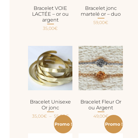
Bracelet VOIE
Bracelet jonc
LACTÉE – or ou
martelé or – duo
argent
59,00
€
35,00
€
Bracelet Unisexe
Bracelet Fleur Or
Or jonc
ou Argent
35,00
€
–
55,00
€
49,00
€
Promo !
Promo !