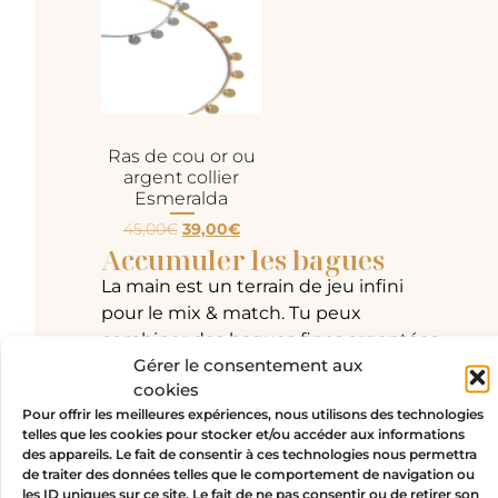
Ras de cou or ou
argent collier
Esmeralda
45,00
€
39,00
€
Accumuler les bagues
La main est un terrain de jeu infini
pour le mix & match. Tu peux
combiner des bagues fines argentées
Gérer le consentement aux
à une bague dorée imposante, ou
cookies
bien superposer plusieurs anneaux en
Pour offrir les meilleures expériences, nous utilisons des technologies
alternant les métaux. L’effet
stacking
telles que les cookies pour stocker et/ou accéder aux informations
est encore plus fort si tu varies les
des appareils. Le fait de consentir à ces technologies nous permettra
textures : une bague martelée, une
de traiter des données telles que le comportement de navigation ou
les ID uniques sur ce site. Le fait de ne pas consentir ou de retirer son