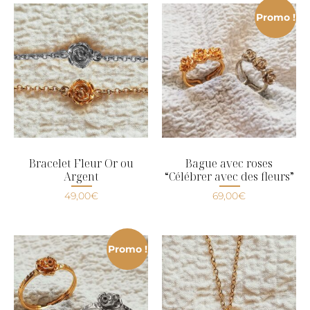
Promo !
Bracelet Fleur Or ou
Bague avec roses
Argent
“Célébrer avec des fleurs”
49,00
€
69,00
€
Promo !