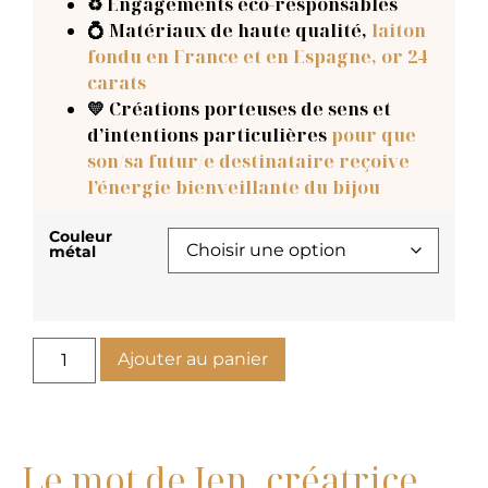
♻️ Engagements éco-responsables
💍 Matériaux de haute qualité,
laiton
fondu en France et en Espagne, or 24
carats
💛 Créations porteuses de sens et
d’intentions particulières
pour que
son/sa futur/e destinataire reçoive
l’énergie bienveillante du bijou
Couleur
métal
Ajouter au panier
Le mot de Jen, créatrice