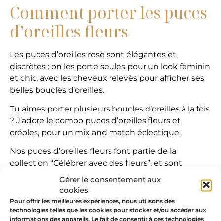
Comment porter les puces
d’oreilles fleurs
Les puces d’oreilles rose sont élégantes et
discrètes : on les porte seules pour un look féminin
et chic, avec les cheveux relevés pour afficher ses
belles boucles d’oreilles.
Tu aimes porter plusieurs boucles d’oreilles à la fois
? J’adore le combo puces d’oreilles fleurs et
créoles, pour un mix and match éclectique.
Nos puces d’oreilles fleurs font partie de la
collection “Célébrer avec des fleurs”, et sont
assorties au collier rose et aux bagues roses. Ce trio
Gérer le consentement aux
est parfait pour un cadeau d’anniversaire, de
cookies
mariage ou de Saint-Valentin attentionné.
Pour offrir les meilleures expériences, nous utilisons des
technologies telles que les cookies pour stocker et/ou accéder aux
informations des appareils. Le fait de consentir à ces technologies