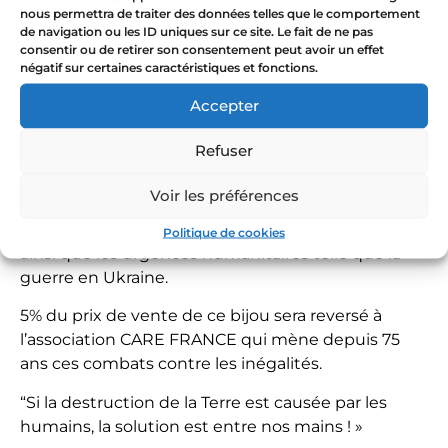
Faites un achat solidaire
nous permettra de traiter des données telles que le comportement
de navigation ou les ID uniques sur ce site. Le fait de ne pas
Les bijoux La Jungle sont inspirés de la nature et
consentir ou de retirer son consentement peut avoir un effet
négatif sur certaines caractéristiques et fonctions.
de la femme, et invitent à se libérer des
complexes, à prendre sa place, et à agir ensemble
Accepter
pour ceux qui en ont le plus besoin.
Refuser
En achetant ce bijou tu soutiens la création
artisanale ainsi qu’un métier de passion mais tu
Voir les préférences
aides aussi à agir pour la lutte contre le
réchauffement climatique, le droit des femmes
Politique de cookies
ainsi que les urgences humanitaires telle que la
guerre en Ukraine.
5% du prix de vente de ce bijou sera reversé à
l’association CARE FRANCE qui mène depuis 75
ans ces combats contre les inégalités.
“Si la destruction de la Terre est causée par les
humains, la solution est entre nos mains ! »