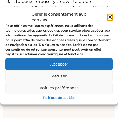
Mais tu peux, toi aussi, y trouver ta propre
signification ! Et si c’est juste le design qui te parle,
Gérer le consentement aux
parce que tu adores les chats, c’est tout aussi bien.
cookies
Comment porter la bague
Pour offrir les meilleures expériences, nous utilisons des
technologies telles que les cookies pour stocker et/ou accéder aux
chat Bastet or ou argent
informations des appareils. Le fait de consentir à ces technologies
nous permettra de traiter des données telles que le comportement
de navigation ou les ID uniques sur ce site. Le fait de ne pas
La bague chat en or ou en argent se porte aussi
consentir ou de retirer son consentement peut avoir un effet
négatif sur certaines caractéristiques et fonctions.
bien seule qu’en accumulation. Elle attire toujours
l’œil sur ta main. Pense à la porter en parure avec
Accepter
les autres bijoux de la collection
Déesse Moderne
pour apprendre à te faire confiance et être
Refuser
radieuse. La bague chat en or ou en argent sera le
twist original et fun de ta tenue.
Voir les préférences
Politique de cookies