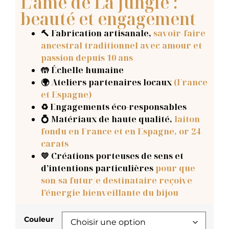
L'âme de La Jungle :
beauté et engagement
🔨 Fabrication artisanale
,
savoir-faire
ancestral traditionnel avec amour et
passion depuis 10 ans
🤲 Échelle humaine
🌍 Ateliers partenaires locaux
(France
et Espagne)
♻️ Engagements éco-responsables
💍 Matériaux de haute qualité,
laiton
fondu en France et en Espagne, or 24
carats
💛 Créations porteuses de sens et
d’intentions particulières
pour que
son/sa futur/e destinataire reçoive
l’énergie bienveillante du bijou
Couleur