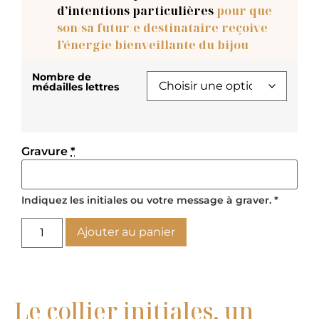
d’intentions particulières
pour que
son/sa futur/e destinataire reçoive
l’énergie bienveillante du bijou
Nombre de
médailles lettres
Gravure
*
Indiquez les initiales ou votre message à graver. *
Ajouter au panier
Le collier initiales, un