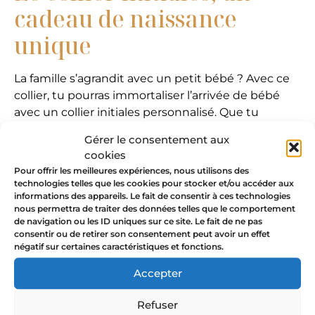
cadeau de naissance
unique
La famille s’agrandit avec un petit bébé ? Avec ce
collier, tu pourras immortaliser l’arrivée de bébé
avec un collier initiales personnalisé. Que tu
décides de faire graver les initiales des parents et
Gérer le consentement aux
du bébé, les initiales des enfants, ou leurs dates de
cookies
naissance, ton collier médailles gravées sera
Pour offrir les meilleures expériences, nous utilisons des
unique et racontera ta propre histoire autour de
technologies telles que les cookies pour stocker et/ou accéder aux
informations des appareils. Le fait de consentir à ces technologies
ton cou. Bijou délicat et intemporel, le collier
nous permettra de traiter des données telles que le comportement
initiales ou chiffres est un cadeau incontournable à
de navigation ou les ID uniques sur ce site. Le fait de ne pas
offrir ou à s’offrir pour un événement aussi
consentir ou de retirer son consentement peut avoir un effet
négatif sur certaines caractéristiques et fonctions.
important qu’une naissance. Et bien sûr, si la
famille s’agrandit dans le futur, tu peux toujours
Accepter
ajouter une médaille supplémentaire pour
personnaliser ce collier au fil des années !
Refuser