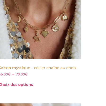
Saison mystique – collier chaîne au choix
66,00
€
–
70,00
€
Choix des options