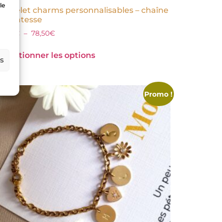
le
Bracelet charms personnalisables – chaîne
délicatesse
27,50
€
–
78,50
€
Sélectionner les options
es
Promo !