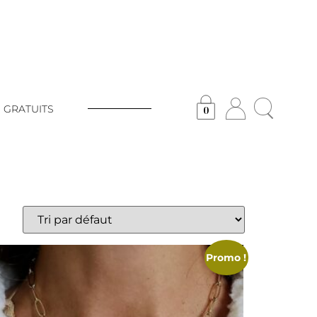
 GRATUITS
0
Promo !