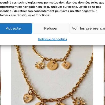
sentir à ces technologies nous permettra de traiter des données telles que 
Bracelet charms personnalisables – chaîne
portement de navigation ou les ID uniques sur ce site. Le fait de ne pas
Prestance
sentir ou de retirer son consentement peut avoir un effet négatif sur
taines caractéristiques et fonctions.
27,50
€
–
78,50
€
Sélectionner les options
Accepter
Refuser
Voir les préférenc
Politique de cookies