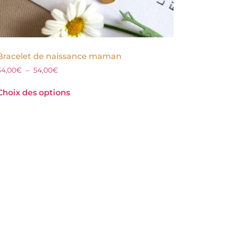
Bracelet de naissance maman
34,00
€
–
54,00
€
Choix des options