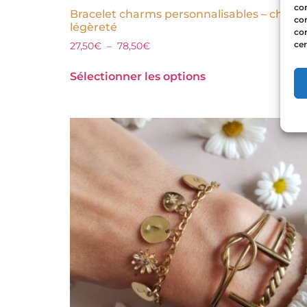
con
Bracelet charms personnalisables – chaîne
com
légèreté
con
cer
27,50
€
–
78,50
€
Sélectionner les options