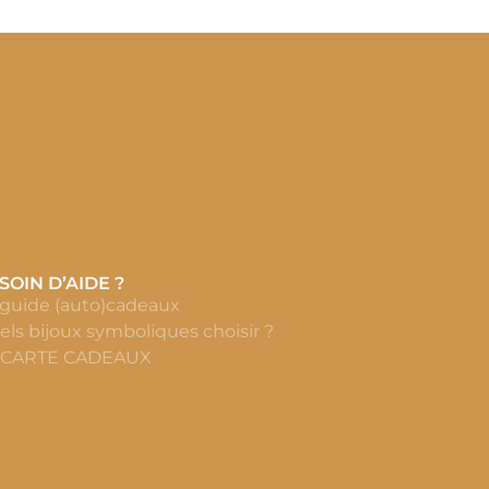
SOIN D’AIDE ?
 guide (auto)cadeaux
els bijoux symboliques choisir ?
 CARTE CADEAUX