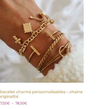
Bracelet charms personnalisables – chaîne
originalité
27,50
€
–
78,50
€