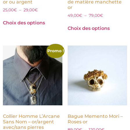
or ou argent
de matière manchette
or
25,00
€
–
29,00
€
49,00
€
–
79,00
€
Choix des options
Choix des options
Promo !
Collier Homme L’Arcane
Bague Memento Mori –
Sans Nom – or/argent
Roses or
avec/sans pierres
89,00
€
–
120,00
€