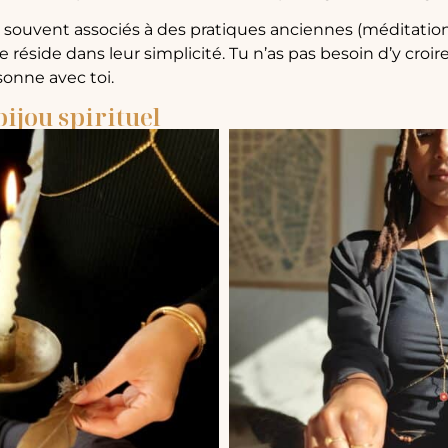
 souvent associés à des pratiques anciennes (méditation, 
 réside dans leur simplicité. Tu n’as pas besoin d’y croir
ésonne avec toi.
ijou spirituel