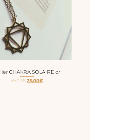
llier CHAKRA SOLAIRE or
49,00
€
25,00
€