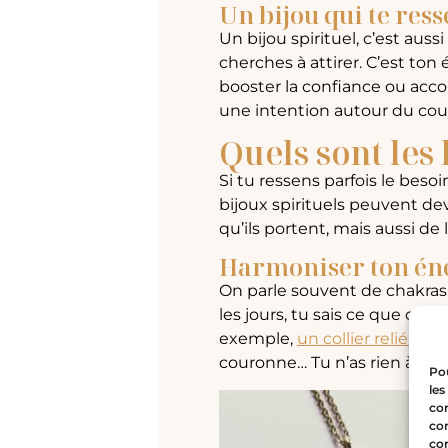
Un bijou qui te res
Un bijou spirituel, c’est aus
cherches à attirer. C’est ton 
booster la confiance ou acc
une intention autour du cou.
Quels sont les 
Si tu ressens parfois le beso
bijoux spirituels peuvent dev
qu’ils portent, mais aussi de 
Harmoniser ton én
On parle souvent de chakras,
les jours, tu sais ce que c’es
exemple,
un collier relié à 
couronne… Tu n’as rien à faire,
Pou
les
con
com
con