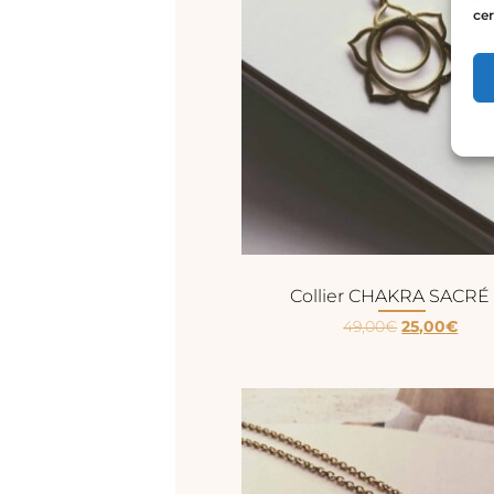
cer
Collier CHAKRA SACRÉ 
49,00
€
25,00
€