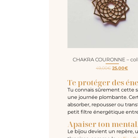
CHAKRA COURONNE – colli
49,00
€
25,00
€
Te protéger des én
Tu connais sûrement cette s
une journée plombante. Certa
absorber, repousser ou tran
petit filtre énergétique entre
Apaiser ton mental,
Le bijou devient un repère,