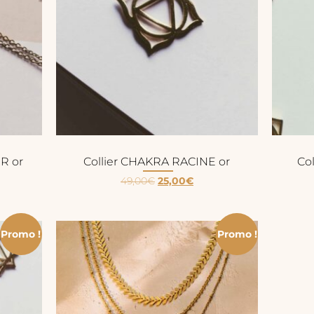
R or
Collier CHAKRA RACINE or
Co
49,00
€
25,00
€
Promo !
Promo !