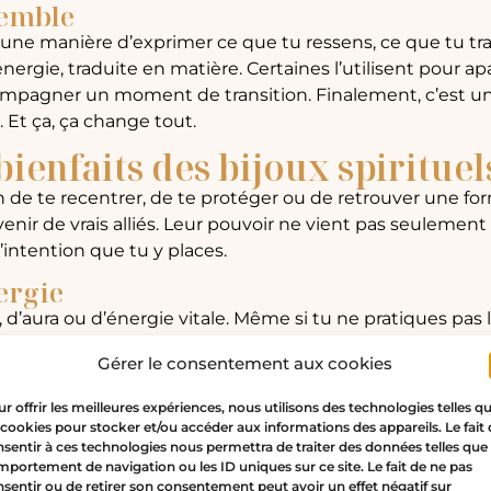
semble
si une manière d’exprimer ce que tu ressens, ce que tu t
énergie, traduite en matière. Certaines l’utilisent pour apa
ompagner un moment de transition. Finalement, c’est u
 Et ça, ça change tout.
bienfaits des bijoux spirituel
in de te recentrer, de te protéger ou de retrouver une form
enir de vrais alliés. Leur pouvoir ne vient pas seulemen
l’intention que tu y places.
ergie
 d’aura ou d’énergie vitale. Même si tu ne pratiques pas 
t que de te sentir “désalignée”. Certains bijoux t’aident à 
Gérer le consentement aux cookies
un des sept chakras
peut t’aider à soutenir un point énergé
 juste à le porter.
r offrir les meilleures expériences, nous utilisons des technologies telles q
 cookies pour stocker et/ou accéder aux informations des appareils. Le fait
sentir à ces technologies nous permettra de traiter des données telles que 
Promo !
Promo !
portement de navigation ou les ID uniques sur ce site. Le fait de ne pas
sentir ou de retirer son consentement peut avoir un effet négatif sur