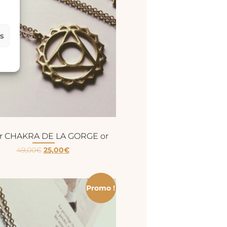
es
ier CHAKRA DE LA GORGE or
49,00
€
25,00
€
Promo !