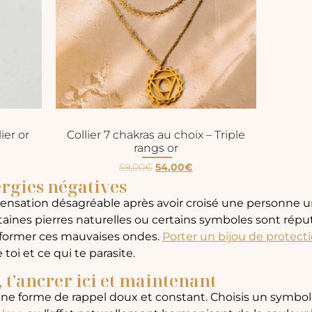
er or
Collier 7 chakras au choix – Triple
rangs or
59,00
€
54,00
€
ergies négatives
ensation désagréable après avoir croisé une personne u
ines pierres naturelles ou certains symboles sont réput
sformer ces mauvaises ondes.
Porter un bijou de protect
 toi et ce qui te parasite.
 t’ancrer ici et maintenant
 une forme de rappel doux et constant. Choisis un symbo