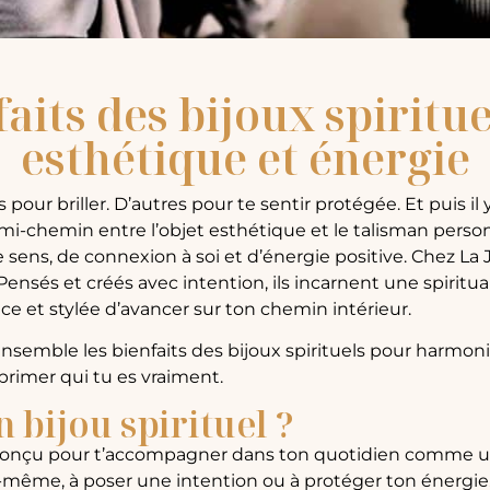
aits des bijoux spiritue
esthétique et énergie
s pour briller. D’autres pour te sentir protégée. Et puis i
 À mi-chemin entre l’objet esthétique et le talisman perso
ens, de connexion à soi et d’énergie positive. Chez La J
ensés et créés avec intention, ils incarnent une spiritua
e et stylée d’avancer sur ton chemin intérieur.
ensemble les bienfaits des bijoux spirituels pour harmoni
rimer qui tu es vraiment.
 bijou spirituel ?
t conçu pour t’accompagner dans ton quotidien comme un
oi-même, à poser une intention ou à protéger ton énergie