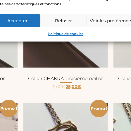
taines caractéristiques et fonctions.
Accepter
Refuser
Voir les préférenc
Politique de cookies
or
Collier CHAKRA Troisième oeil or
Coll
49,00
€
25,00
€
Promo !
Promo !