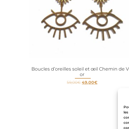
Boucles d’oreilles soleil et œil Chemin de V
or
59,00
€
49,00
€
Pou
les
con
com
con