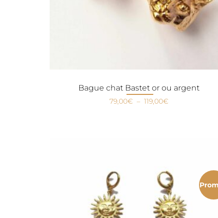
Bague chat Bastet or ou argent
79,00
€
–
119,00
€
Prom