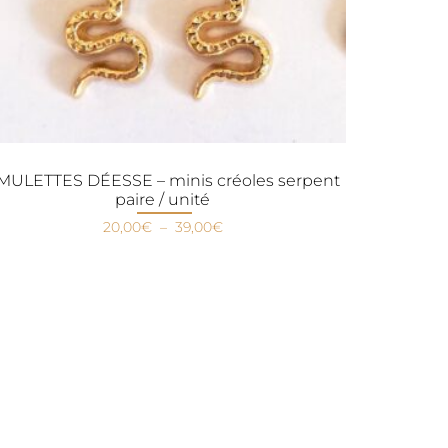
MULETTES DÉESSE – minis créoles serpent
paire / unité
20,00
€
–
39,00
€