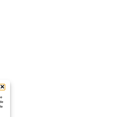
ue
 de
le