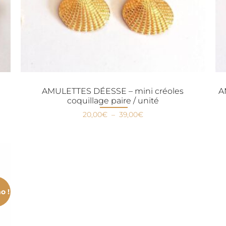
AMULETTES DÉESSE – mini créoles
A
coquillage paire / unité
20,00
€
–
39,00
€
o !