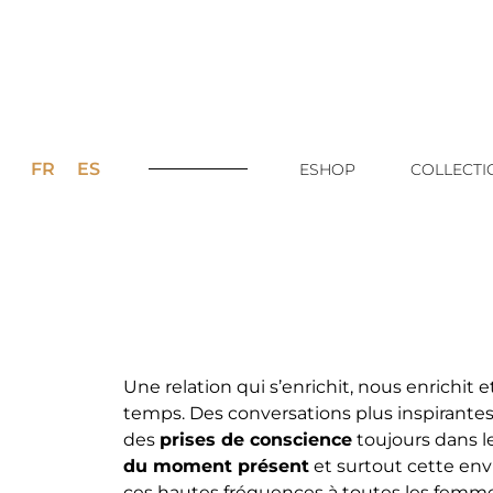
FR
ES
ESHOP
COLLECTI
Une relation qui s’enrichit, nous enrichit et
temps. Des conversations plus inspirantes 
des
prises de conscience
toujours dans le 
du moment présent
et surtout cette env
ces hautes fréquences à toutes les femme