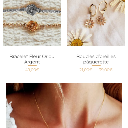
Bracelet Fleur Or ou
Boucles d’oreilles
Argent
pâquerette
49,00
€
21,00
€
–
39,00
€