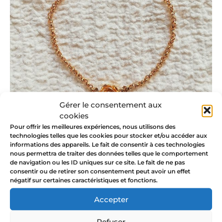
Gérer le consentement aux
cookies
Pour offrir les meilleures expériences, nous utilisons des
technologies telles que les cookies pour stocker et/ou accéder aux
informations des appareils. Le fait de consentir à ces technologies
nous permettra de traiter des données telles que le comportement
de navigation ou les ID uniques sur ce site. Le fait de ne pas
consentir ou de retirer son consentement peut avoir un effet
négatif sur certaines caractéristiques et fonctions.
Bijoux solidaires
Accepter
Puisque les bijoux La Jungle sont inspirés de la
nature et de la femme, puisqu’ils invitent à se
Refuser