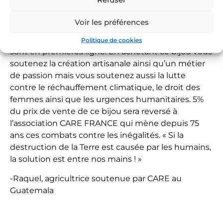
libérer des complexes, à prendre sa place, il me
tient à coeur d’agir ensemble aussi pour ceux qui
Voir les préférences
en ont le plus besoin. L’urgence climatique touche
les populations les plus pauvres et les femmes
Politique de cookies
sont en premières ligne. En achetant ce bijou vous
soutenez la création artisanale ainsi qu’un métier
de passion mais vous soutenez aussi la lutte
contre le réchauffement climatique, le droit des
femmes ainsi que les urgences humanitaires. 5%
du prix de vente de ce bijou sera reversé à
l’association CARE FRANCE qui mène depuis 75
ans ces combats contre les inégalités. « Si la
destruction de la Terre est causée par les humains,
la solution est entre nos mains ! »
-Raquel, agricultrice soutenue par CARE au
Guatemala