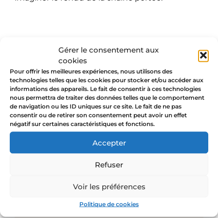
L'âme de La Jungle :
Gérer le consentement aux
cookies
beauté et engagement
Pour offrir les meilleures expériences, nous utilisons des
technologies telles que les cookies pour stocker et/ou accéder aux
🔨 Fabrication artisanale
,
savoir-faire
informations des appareils. Le fait de consentir à ces technologies
ancestral traditionnel avec amour et
nous permettra de traiter des données telles que le comportement
passion depuis 10 ans
de navigation ou les ID uniques sur ce site. Le fait de ne pas
consentir ou de retirer son consentement peut avoir un effet
🤲 Échelle humaine
négatif sur certaines caractéristiques et fonctions.
🌍 Ateliers partenaires locaux
(France
et Espagne)
Accepter
♻️ Engagements éco-responsables
💍 Matériaux de haute qualité,
laiton
Refuser
fondu en France et en Espagne, or 24
Voir les préférences
carats
💛 Créations porteuses de sens et
Politique de cookies
d’intentions particulières
pour que