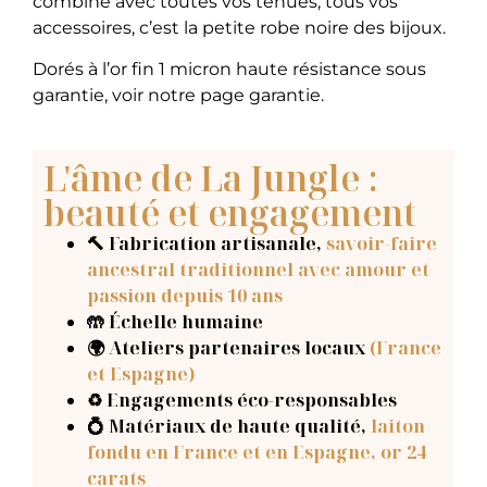
combine avec toutes vos tenues, tous vos
accessoires, c’est la petite robe noire des bijoux.
Dorés à l’or fin 1 micron haute résistance sous
garantie, voir notre page garantie.
L'âme de La Jungle :
beauté et engagement
🔨 Fabrication artisanale
,
savoir-faire
ancestral traditionnel avec amour et
passion depuis 10 ans
🤲 Échelle humaine
🌍 Ateliers partenaires locaux
(France
et Espagne)
♻️ Engagements éco-responsables
💍 Matériaux de haute qualité,
laiton
fondu en France et en Espagne, or 24
carats