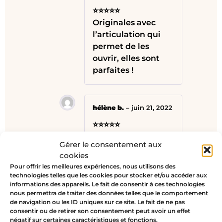
⭐⭐⭐⭐⭐
Originales avec
l’articulation qui
permet de les
ouvrir, elles sont
parfaites !
hélène b.
–
juin 21, 2022
⭐⭐⭐⭐⭐
Les anneaux
Gérer le consentement aux
correspondent à la
cookies
description. Les
Pour offrir les meilleures expériences, nous utilisons des
anneaux sont
technologies telles que les cookies pour stocker et/ou accéder aux
faciles à clipser et
informations des appareils. Le fait de consentir à ces technologies
nous permettra de traiter des données telles que le comportement
déclipser.
de navigation ou les ID uniques sur ce site. Le fait de ne pas
consentir ou de retirer son consentement peut avoir un effet
négatif sur certaines caractéristiques et fonctions.