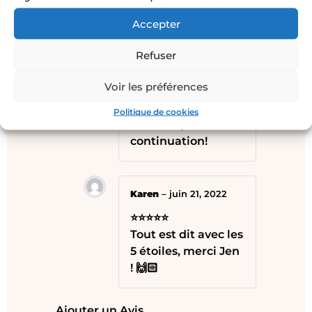
Elise B.
–
juin 21, 2022
Accepter
⭐⭐⭐⭐⭐
Refuser
Super qualité,
super travail jamais
Voir les préférences
déçu en achetant la
jungle! Merci
Politique de cookies
beaucoup et belle
continuation!
Karen
–
juin 21, 2022
⭐⭐⭐⭐⭐
Tout est dit avec les
5 étoiles, merci Jen
! 🙌🏻
Ajouter un Avis