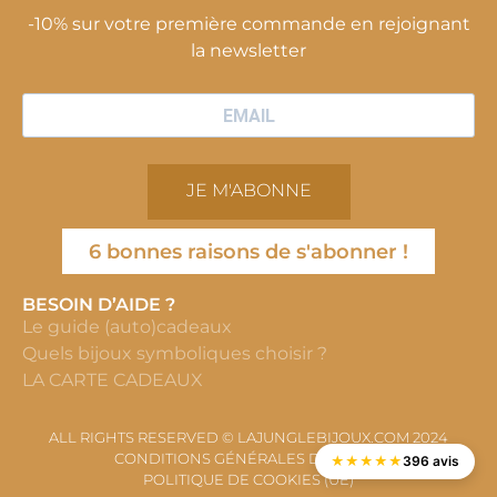
-10% sur votre première commande en rejoignant
la newsletter
JE M'ABONNE
6 bonnes raisons de s'abonner !
BESOIN D’AIDE ?
Le guide (auto)cadeaux
Quels bijoux symboliques choisir ?
LA CARTE CADEAUX
ALL RIGHTS RESERVED © LAJUNGLEBIJOUX.COM 2024
CONDITIONS GÉNÉRALES DE VENTE
★
★
★
★
★
396 avis
POLITIQUE DE COOKIES (UE)