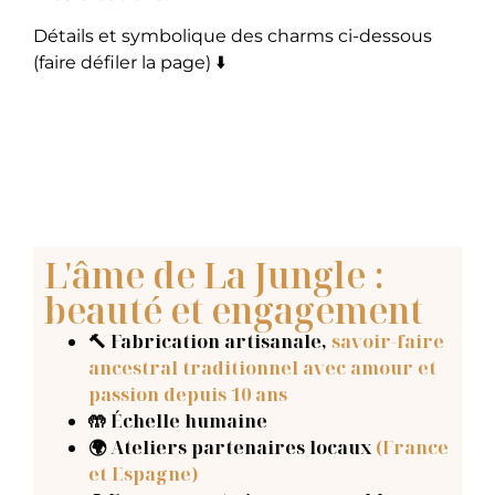
Détails et symbolique des charms ci-dessous
(faire défiler la page) ⬇️
L'âme de La Jungle :
beauté et engagement
🔨 Fabrication artisanale
,
savoir-faire
ancestral traditionnel avec amour et
passion depuis 10 ans
🤲 Échelle humaine
🌍 Ateliers partenaires locaux
(France
et Espagne)