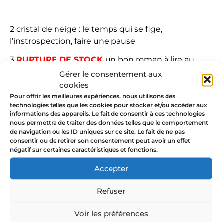
2 cristal de neige : le temps qui se fige,
l’instrospection, faire une pause
3
RUPTURE DE STOCK
un bon roman à lire au
coin du feu sous un plaid ou un grimoire de
Gérer le consentement aux
sorcière
cookies
Pour offrir les meilleures expériences, nous utilisons des
4 l’amour de soi
technologies telles que les cookies pour stocker et/ou accéder aux
informations des appareils. Le fait de consentir à ces technologies
5 le troisième oeil : l’intuition
nous permettra de traiter des données telles que le comportement
de navigation ou les ID uniques sur ce site. Le fait de ne pas
6 le bijou de mamie
consentir ou de retirer son consentement peut avoir un effet
négatif sur certaines caractéristiques et fonctions.
7 guidée par le coeur
Accepter
8 la main : générosité, transmission, créativité +
Refuser
“avoir la main verte”
9 l’hirondelle : famille, foyer
Voir les préférences