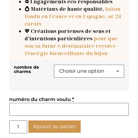
♻️ Engagements éco-responsables
💍 Matériaux de haute qualité,
laiton
fondu en France et en Espagne, or 24
carats
💛 Créations porteuses de sens et
d’intentions particulières
pour que
son/sa futur/e destinataire reçoive
l’énergie bienveillante du bijou
nombre de
charms
numéro du charm voulu
*
Ajouter au panier