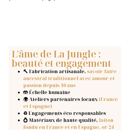
L'âme de La Jungle :
beauté et engagement
🔨 Fabrication artisanale
,
savoir-faire
ancestral traditionnel avec amour et
passion depuis 10 ans
🤲 Échelle humaine
🌍 Ateliers partenaires locaux
(France
et Espagne)
♻️ Engagements éco-responsables
💍 Matériaux de haute qualité,
laiton
fondu en France et en Espagne, or 24