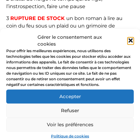
l’instrospection, faire une pause
3
RUPTURE DE STOCK
un bon roman à lire au
coin du feu sous un plaid ou un grimoire de
sorcière
Gérer le consentement aux
cookies
4 l’amour de soi
Pour offrir les meilleures expériences, nous utilisons des
technologies telles que les cookies pour stocker et/ou accéder aux
5 le troisième oeil : l’intuition
informations des appareils. Le fait de consentir à ces technologies
nous permettra de traiter des données telles que le comportement
6 le bijou de mamie
de navigation ou les ID uniques sur ce site. Le fait de ne pas
consentir ou de retirer son consentement peut avoir un effet
7
RUPTURE DE STOCK
guidée par le coeur
négatif sur certaines caractéristiques et fonctions.
8 la main : générosité, transmission, créativité +
Accepter
“avoir la main verte”
Refuser
9 l’hirondelle : famille, foyer
Voir les préférences
10 le serpent : transformation, purification,
guérison
Politique de cookies