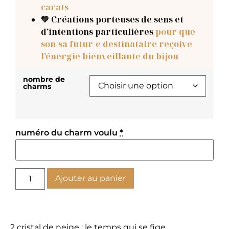
carats
💛 Créations porteuses de sens et
d’intentions particulières
pour que
son/sa futur/e destinataire reçoive
l’énergie bienveillante du bijou
nombre de
charms
numéro du charm voulu
*
Ajouter au panier
2 cristal de neige : le temps qui se fige,