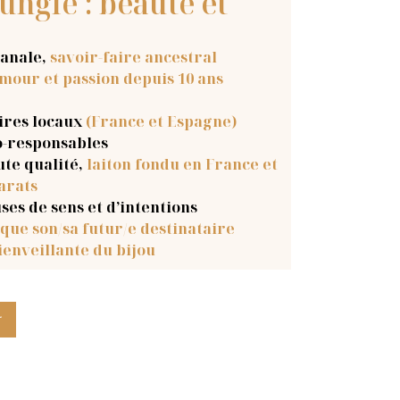
ungle : beauté et
sanale
,
savoir-faire ancestral
mour et passion depuis 10 ans
aires locaux
(France et Espagne)
o-responsables
ute qualité,
laiton fondu en France et
arats
ses de sens et d’intentions
que son/sa futur/e destinataire
ienveillante du bijou
r