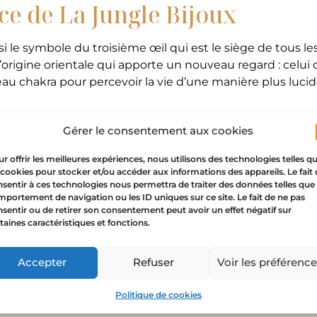
ce de La Jungle Bijoux
hoisi le symbole du troisième œil qui est le siège de tous 
igine orientale qui apporte un nouveau regard : celui de
u chakra pour percevoir la vie d’une manière plus lucide. 
à te faire confiance, à croire en ton intuition pour porter 
Gérer le consentement aux cookies
lier œil Regard en or
r offrir les meilleures expériences, nous utilisons des technologies telles q
 cookies pour stocker et/ou accéder aux informations des appareils. Le fait
sentir à ces technologies nous permettra de traiter des données telles que 
rter seul ou en accumulation. Combine-le avec un ras de
portement de navigation ou les ID uniques sur ce site. Le fait de ne pas
Le collier œil en or peut aussi se porter en parure avec le
sentir ou de retirer son consentement peut avoir un effet négatif sur
taines caractéristiques et fonctions.
collier œil Regard en or s’adapte à ton style et vient le 
Accepter
Refuser
Voir les préférenc
Politique de cookies