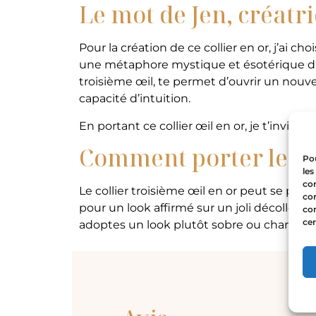
Le mot de Jen, créatri
Pour la création de ce collier en or, j’ai c
une métaphore mystique et ésotérique d’or
troisième œil, te permet d’ouvrir un nouvea
capacité d’intuition.
En portant ce collier œil en or, je t’invite 
Comment porter le col
Pou
les
con
Le collier troisième œil en or peut se po
com
pour un look affirmé sur un joli décolleté. 
con
cer
adoptes un look plutôt sobre ou chargé, le 