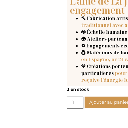
L'âme de La J
engagement
🔨 Fabrication arti
traditionnel avec a
🤲 Échelle humaine
🌍 Ateliers parten
♻️ Engagements éc
💍 Matériaux de ha
en Espagne, or 24 c
💛 Créations porteu
particulières
pour 
reçoive l’énergie b
3 en stock
Ajouter au panie