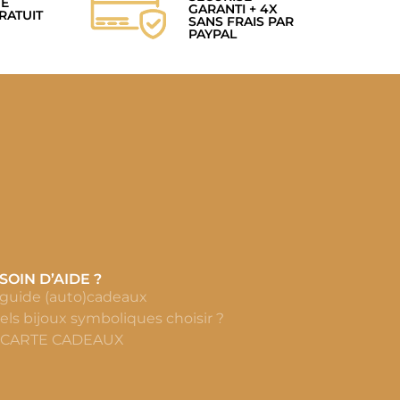
GE
GARANTI + 4X
RATUIT
SANS FRAIS PAR
PAYPAL
SOIN D’AIDE ?
 guide (auto)cadeaux
els bijoux symboliques choisir ?
 CARTE CADEAUX