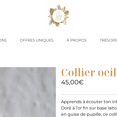
ONS
OFFRES UNIQUES
À PROPOS
TRÉSORS
r
Collier oei
45,00
€
Apprends à écouter ton intu
Doré à l’or fin sur base lai
en guise de pupille, ce coll