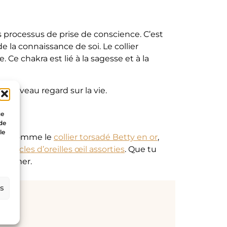
les processus de prise de conscience. C’est
 la connaissance de soi. Le collier
Ce chakra est lié à la sagesse et à la
un nouveau regard sur la vie.
ue
 de
le
 cou, comme le
collier torsadé Betty en or
,
s
boucles d’oreilles œil assorties
. Que tu
sublimer.
es