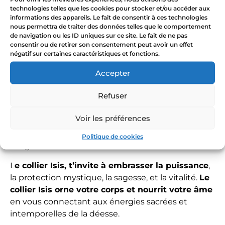
technologies telles que les cookies pour stocker et/ou accéder aux
Le Soleil :
L’énergie et la puissance – Il incarne la
informations des appareils. Le fait de consentir à ces technologies
lumière intérieure qui éclaire votre chemin et
nous permettra de traiter des données telles que le comportement
illumine votre existence, vous permettant de
de navigation ou les ID uniques sur ce site. Le fait de ne pas
consentir ou de retirer son consentement peut avoir un effet
manifester votre plein potentiel.
négatif sur certaines caractéristiques et fonctions.
La Rose :
La protection – Elle préserve les secrets
Accepter
intérieurs, protége votre essence sacrée et vos
mystères personnels.
Refuser
La Lune :
La sagesse et l’intuition – Elle est le
Voir les préférences
guide dans les moments de réflexion intérieure et
d’introspection, apportant une compréhension
Politique de cookies
élargie de soi et de l’univers.
L
e collier Isis, t’invite à
embrasser la puissance
,
la protection mystique, la sagesse, et la vitalité.
Le
collier Isis orne votre corps et nourrit votre âme
en vous connectant aux énergies sacrées et
intemporelles de la déesse.