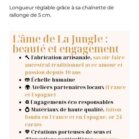
Longueur réglable grâce à sa chaînette de
rallonge de 5 cm.
L'âme de La Jungle :
beauté et engagement
🔨 Fabrication artisanale
,
savoir-faire
ancestral traditionnel avec amour et
passion depuis 10 ans
🤲 Échelle humaine
🌍 Ateliers partenaires locaux
(France
et Espagne)
♻️ Engagements éco-responsables
💍 Matériaux de haute qualité,
laiton
fondu en France et en Espagne, or 24
carats
💛 Créations porteuses de sens et