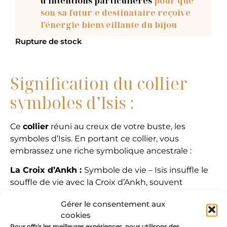
d’intentions particulières
pour que
son/sa futur/e destinataire reçoive
l’énergie bienveillante du bijou
Rupture de stock
Signification du collier
symboles d’Isis :
Ce
collier
réuni au creux de votre buste, les
symboles d’Isis. En portant ce collier, vous
embrassez une riche symbolique ancestrale :
La Croix d’Ankh :
Symbole de vie – Isis insuffle le
souffle de vie avec la Croix d’Ankh, souvent
considérée comme la clé de la vie éternelle. Elle
Gérer le consentement aux
ouvre les passages vers de nouvelles dimensions,
cookies
renouvelant continuellement votre énergie vitale.
Pour offrir les meilleures expériences, nous utilisons des