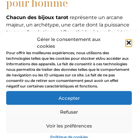
pour homme
Chacun des bijoux tarot
représente un arcane
majeur, un archétype, une carte dont la puissance
te rappellera la tienne ! Pour t’aider à te relier à ton
Gérer le consentement aux
collier tarot et le transformer en talisman, celui ci
cookies
est
livré avec sa fiche illustrée
.
Pour offrir les meilleures expériences, nous utilisons des
La fiche tarot rédigée avec poésie, soin et amour
technologies telles que les cookies pour stocker et/ou accéder aux
informations des appareils. Le fait de consentir à ces technologies
par Ludivine te propose rituels, mantras et bien
nous permettra de traiter des données telles que le comportement
d’autres surprises pour te connecter et
de navigation ou les ID uniques sur ce site. Le fait de ne pas
t’approprier ton bijou talisman.
consentir ou de retirer son consentement peut avoir un effet
négatif sur certaines caractéristiques et fonctions.
Le Diable représente nos passions, tous les désirs
Accepter
qui naissent au creux de notre ventre, comme un
feu ardent. Il est aussi question de nos parts
Refuser
d’ombre et de lumière, et de l’acceptation de cette
dualité. Avec cet arcane, nous affrontons nos
Voir les préférences
peurs, nous faisons tomber les masques et nous
laissons libre court à nos passions, nourries par
Politique de cookies