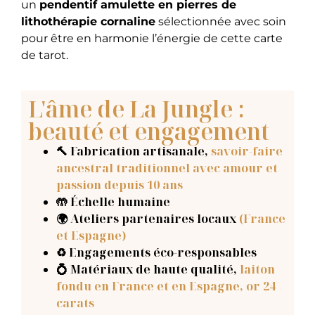
un
pendentif amulette en pierres de
lithothérapie cornaline
sélectionnée avec soin
pour être en harmonie l’énergie de cette carte
de tarot.
L'âme de La Jungle :
beauté et engagement
🔨 Fabrication artisanale
,
savoir-faire
ancestral traditionnel avec amour et
passion depuis 10 ans
🤲 Échelle humaine
🌍 Ateliers partenaires locaux
(France
et Espagne)
♻️ Engagements éco-responsables
💍 Matériaux de haute qualité,
laiton
fondu en France et en Espagne, or 24
carats