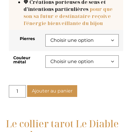
💛 Créations porteuses de sens et
d’intentions particulières
pour que
son/sa futur/e destinataire reçoive
l’énergie bienveillante du bijou
Pierres
Couleur
métal
Ajouter au panier
Le collier tarot Le Diable