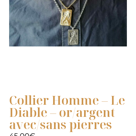
Collier Homme – Le
Diable – or/argent
avec/sans pierres
45,00
€