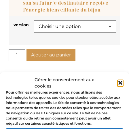
son/sa futur/e destinataire reçoive
l’énergie bienveillante du bijou
version
Ajouter au panier
Gérer le consentement aux
Pourquoi porter la croix
cookies
Pour offrir les meilleures expériences, nous utilisons des
égyptienne ?
technologies telles que les cookies pour stocker et/ou accéder aux
informations des appareils. Le fait de consentir à ces technologies
nous permettra de traiter des données telles que le comportement
Porter les boucles d’oreilles croix Ankh or est
de navigation ou les ID uniques sur ce site. Le fait de ne pas
une déclaration d’intention
. Ces symboles
consentir ou de retirer son consentement peut avoir un effet
négatif sur certaines caractéristiques et fonctions.
ancestraux égyptiens sont porteurs d’espoir et de