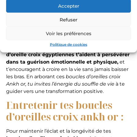
renouveau. Chaque fois que tu les portes, tu te
Accepter
rappelles ta capacité à renaître et te réinventer. La
croix ankh était portée par Isis, déesse solaire et
Refuser
lunaire, divinité du panthéon égyptien
représentant toutes les facettes lumineuses de la
Voir les préférences
femme.
Avec les boucles d’oreilles croix d’Ankh,
Politique de cookies
Isis te donnera toute sa force.
Les boucles
d’oreille croix égyptiennes t’aident à persévérer
dans ta guérison émotionnelle et physique,
et
t’encouragent à croire en la vie sans jamais baisser
les bras. En arborant ces
boucles d’oreilles croix
Ankh or, tu invites l’énergie du souffle de vie
à te
guider vers une transformation positive.
Entretenir tes boucles
d’oreilles croix ankh or :
Pour maintenir l’éclat et la longévité de tes