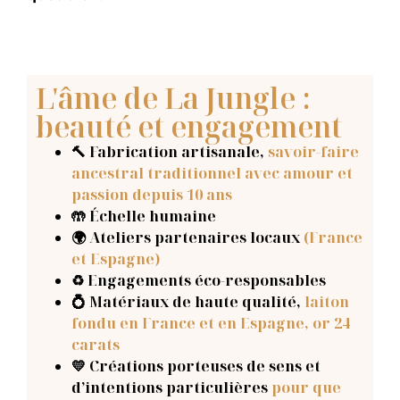
L'âme de La Jungle :
beauté et engagement
🔨 Fabrication artisanale
,
savoir-faire
ancestral traditionnel avec amour et
passion depuis 10 ans
🤲 Échelle humaine
🌍 Ateliers partenaires locaux
(France
et Espagne)
♻️ Engagements éco-responsables
💍 Matériaux de haute qualité,
laiton
fondu en France et en Espagne, or 24
carats
💛 Créations porteuses de sens et
d’intentions particulières
pour que