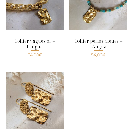
Collier vagues or –
Collier perles bleues –
L’aigua
L’aigua
64,00
€
54,00
€