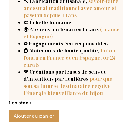
🔨 Fabrication artisanale
,
savoir-faire
ancestral traditionnel avec amour et
passion depuis 10 ans
🤲 Échelle humaine
🌍 Ateliers partenaires locaux
(France
et Espagne)
♻️ Engagements éco-responsables
💍 Matériaux de haute qualité,
laiton
fondu en France et en Espagne, or 24
carats
💛 Créations porteuses de sens et
d’intentions particulières
pour que
son/sa futur/e destinataire reçoive
l’énergie bienveillante du bijou
1 en stock
Ajouter au panier