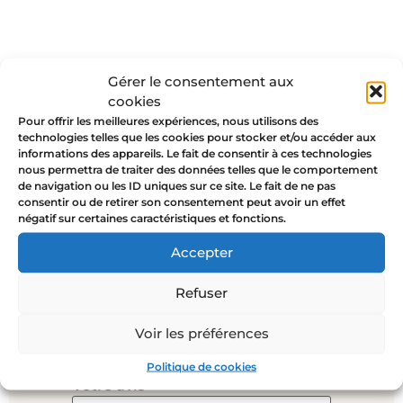
Gérer le consentement aux
cookies
Pour offrir les meilleures expériences, nous utilisons des
technologies telles que les cookies pour stocker et/ou accéder aux
informations des appareils. Le fait de consentir à ces technologies
Avis
nous permettra de traiter des données telles que le comportement
de navigation ou les ID uniques sur ce site. Le fait de ne pas
consentir ou de retirer son consentement peut avoir un effet
Il n’y a pas encore d’avis.
négatif sur certaines caractéristiques et fonctions.
Soyez le premier à laisser votre
Accepter
avis sur “Bague reflets de l’eau – El
Mar”
Refuser
Votre adresse e-mail ne sera pas
publiée.
Les champs obligatoires
Voir les préférences
sont indiqués avec
*
Politique de cookies
Votre avis
*