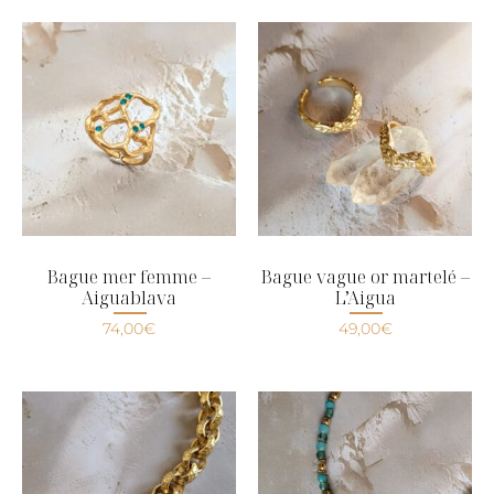
Bague mer femme –
Bague vague or martelé –
Aiguablava
L’Aigua
74,00
€
49,00
€