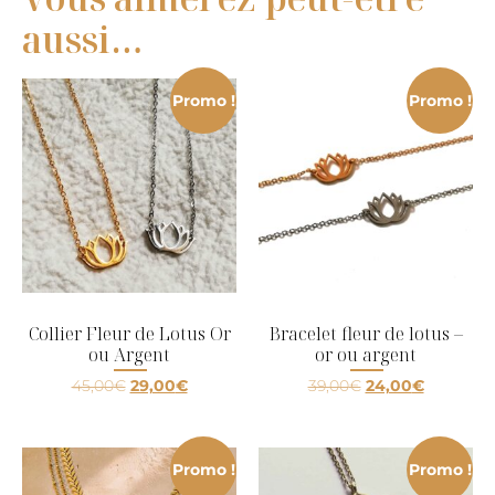
aussi…
Promo !
Promo !
Collier Fleur de Lotus Or
Bracelet fleur de lotus –
ou Argent
or ou argent
45,00
€
29,00
€
39,00
€
24,00
€
Promo !
Promo !