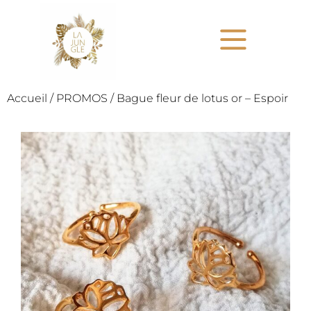
Accueil
/
PROMOS
/ Bague fleur de lotus or – Espoir