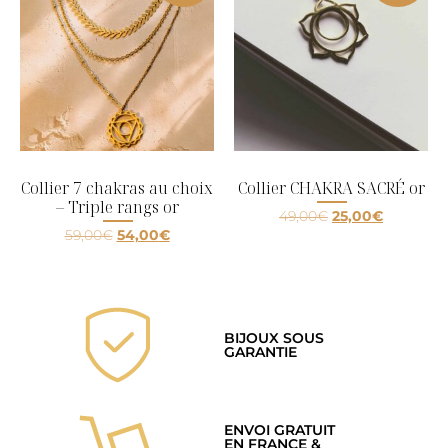
Collier 7 chakras au choix
Collier CHAKRA SACRÉ or
– Triple rangs or
49,00
€
25,00
€
59,00
€
54,00
€
BIJOUX SOUS
GARANTIE
ENVOI GRATUIT
EN FRANCE &