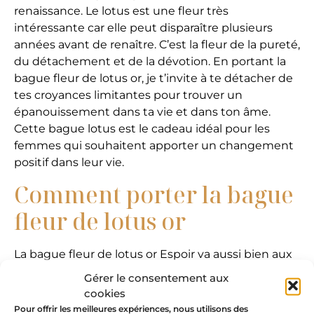
renaissance. Le lotus est une fleur très
intéressante car elle peut disparaître plusieurs
années avant de renaître. C’est la fleur de la pureté,
du détachement et de la dévotion. En portant la
bague fleur de lotus or, je t’invite à te détacher de
tes croyances limitantes pour trouver un
épanouissement dans ta vie et dans ton âme.
Cette bague lotus est le cadeau idéal pour les
femmes qui souhaitent apporter un changement
positif dans leur vie.
Comment porter la bague
fleur de lotus or
La bague fleur de lotus or Espoir va aussi bien aux
looks minimalistes qu’aux maximalistes. Cette
Gérer le consentement aux
bague discrète peut apporter un peu de lumière
cookies
sur la main lorsqu’elle est portée seule. Elle peut
Pour offrir les meilleures expériences, nous utilisons des