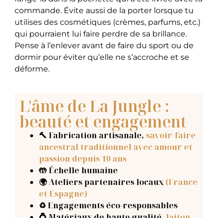
commande. Évite aussi de la porter lorsque tu
utilises des cosmétiques (crèmes, parfums, etc.)
qui pourraient lui faire perdre de sa brillance.
Pense à l’enlever avant de faire du sport ou de
dormir pour éviter qu’elle ne s’accroche et se
déforme.
L'âme de La Jungle :
beauté et engagement
🔨 Fabrication artisanale
,
savoir-faire
ancestral traditionnel avec amour et
passion depuis 10 ans
🤲 Échelle humaine
🌍 Ateliers partenaires locaux
(France
et Espagne)
♻️ Engagements éco-responsables
💍 Matériaux de haute qualité,
laiton