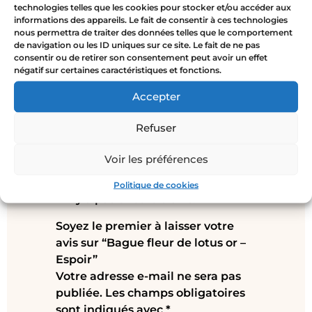
aussi mettre en valeur les autres bagues qui
technologies telles que les cookies pour stocker et/ou accéder aux
informations des appareils. Le fait de consentir à ces technologies
l’entourent. Tu peux aussi porter la bague Espoir
nous permettra de traiter des données telles que le comportement
en parure avec les autres bijoux de la collection
de navigation ou les ID uniques sur ce site. Le fait de ne pas
Talismans : le
collier fleur de lotus
et le
bracelet
consentir ou de retirer son consentement peut avoir un effet
négatif sur certaines caractéristiques et fonctions.
fleur de lotus
.
Accepter
Refuser
Avis
Voir les préférences
Politique de cookies
Il n’y a pas encore d’avis.
Soyez le premier à laisser votre
avis sur “Bague fleur de lotus or –
Espoir”
Votre adresse e-mail ne sera pas
publiée.
Les champs obligatoires
sont indiqués avec
*