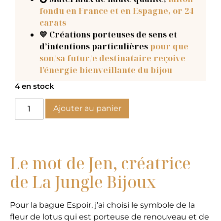
fondu en France et en Espagne, or 24
carats
💛 Créations porteuses de sens et
d’intentions particulières
pour que
son/sa futur/e destinataire reçoive
l’énergie bienveillante du bijou
4 en stock
Ajouter au panier
Le mot de Jen, créatrice
de La Jungle Bijoux
Pour la bague Espoir, j’ai choisi le symbole de la
fleur de lotus qui est porteuse de renouveau et de