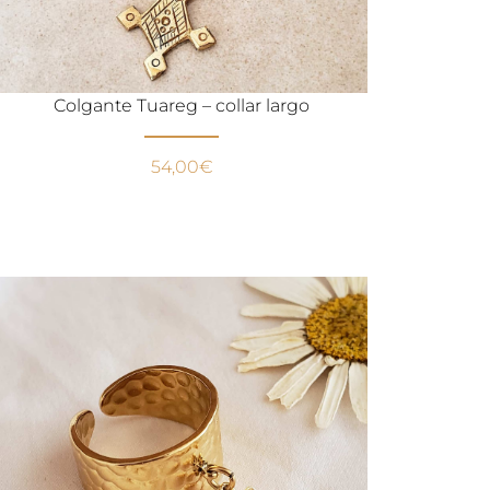
Colgante Tuareg – collar largo
54,00
€