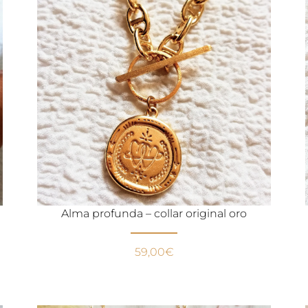
Alma profunda – collar original oro
59,00
€