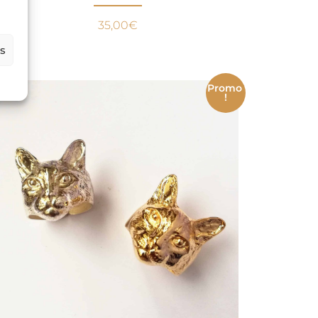
35,00
€
es
Promo
!