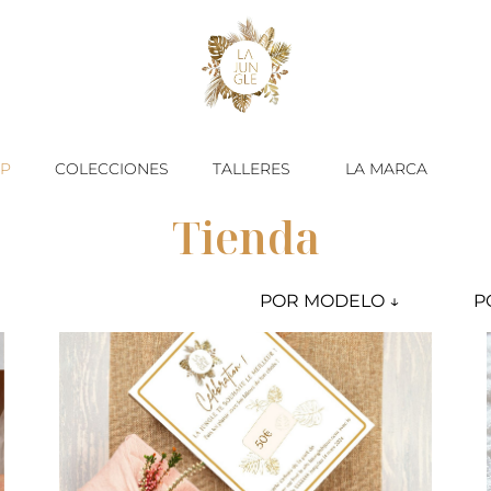
P
COLECCIONES
TALLERES
LA MARCA
Tienda
Select content
Se
MODELE
T
Select content
Se