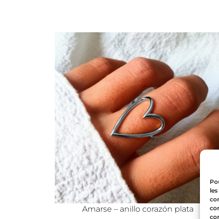
Pou
les
con
com
Amarse – anillo corazón plata
con