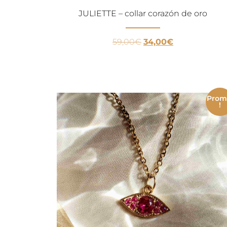
JULIETTE – collar corazón de oro
59,00
€
34,00
€
Pro
!