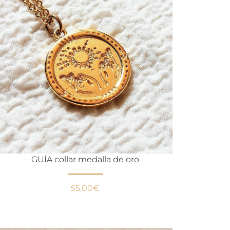
GUÍA collar medalla de oro
55,00
€