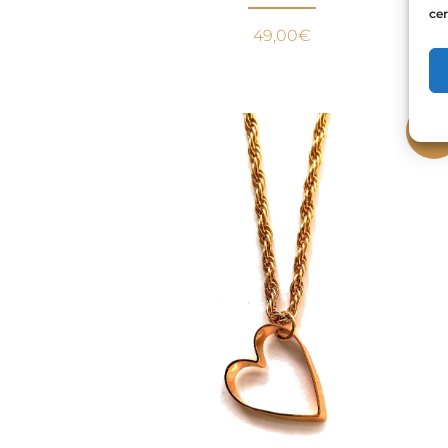
cer
49,00
€
Pro
!