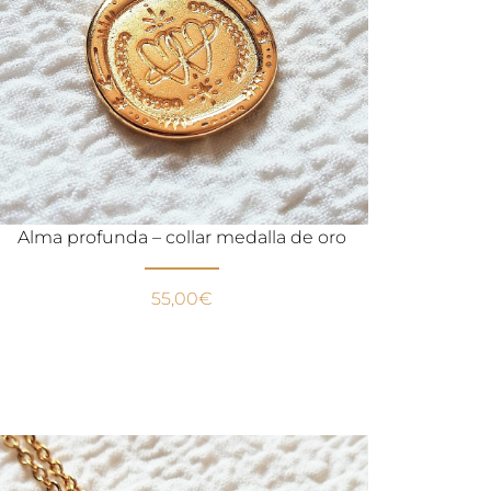
Alma profunda – collar medalla de oro
55,00
€