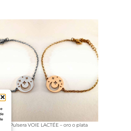
ue
 de
le
Pulsera VOIE LACTÉE – oro o plata