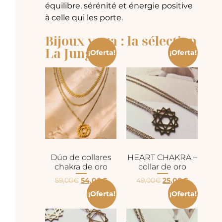
équilibre, sérénité et énergie positive
à celle qui les porte.
Bijoux yoga : la sélection
La Jungle
¡Oferta!
¡Oferta!
Dúo de collares
HEART CHAKRA –
chakra de oro
collar de oro
59,00
€
54,00
€
49,00
€
25,00
€
¡Oferta!
¡Oferta!