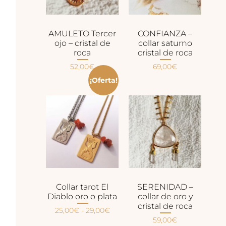
AMULETO Tercer
CONFIANZA –
ojo – cristal de
collar saturno
roca
cristal de roca
52,00
€
69,00
€
¡Oferta!
Collar tarot El
SERENIDAD –
Diablo oro o plata
collar de oro y
cristal de roca
25,00
€
-
29,00
€
59,00
€