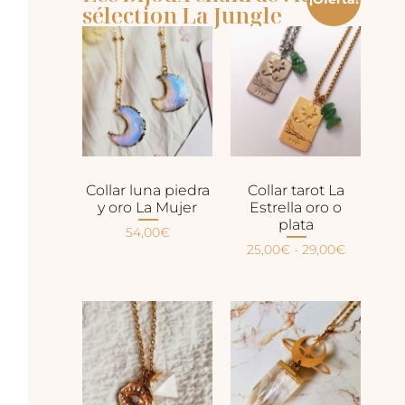
sélection La Jungle
Collar luna piedra
Collar tarot La
y oro La Mujer
Estrella oro o
plata
54,00
€
25,00
€
-
29,00
€