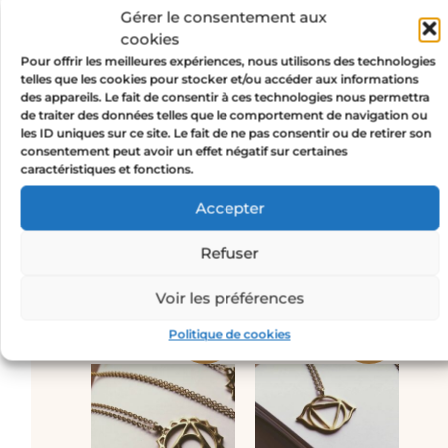
49,00
€
25,00
€
Gérer le consentement aux
49,00
€
25,00
€
cookies
¡Oferta!
¡Oferta!
Pour offrir les meilleures expériences, nous utilisons des technologies
telles que les cookies pour stocker et/ou accéder aux informations
des appareils. Le fait de consentir à ces technologies nous permettra
de traiter des données telles que le comportement de navigation ou
les ID uniques sur ce site. Le fait de ne pas consentir ou de retirer son
consentement peut avoir un effet négatif sur certaines
caractéristiques et fonctions.
Accepter
Refuser
CHAKRA SOLAR –
CHAKRA RACINE
collar de oro
– collar de oro
Voir les préférences
49,00
€
25,00
€
49,00
€
25,00
€
¡Oferta!
¡Oferta!
Politique de cookies