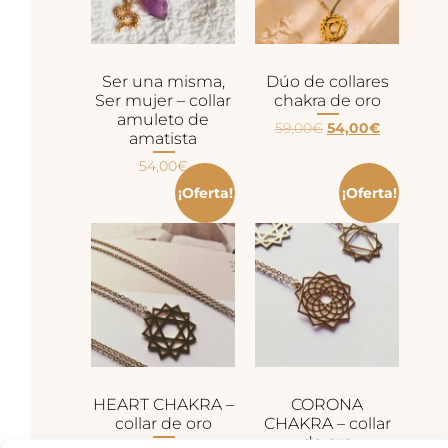
Ser una misma,
Dúo de collares
Ser mujer – collar
chakra de oro
amuleto de
59,00
€
54,00
€
amatista
54,00
€
¡Oferta!
¡Oferta!
HEART CHAKRA –
CORONA
collar de oro
CHAKRA – collar
de oro